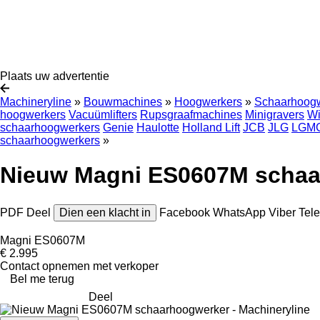
Plaats uw advertentie
Machineryline
»
Bouwmachines
»
Hoogwerkers
»
Schaarhoog
hoogwerkers
Vacuümlifters
Rupsgraafmachines
Minigravers
Wi
schaarhoogwerkers
Genie
Haulotte
Holland Lift
JCB
JLG
LGM
schaarhoogwerkers
»
Nieuw Magni ES0607M schaa
PDF
Deel
Dien een klacht in
Facebook
WhatsApp
Viber
Tel
Magni ES0607M
€ 2.995
Contact opnemen met verkoper
Bel me terug
Deel