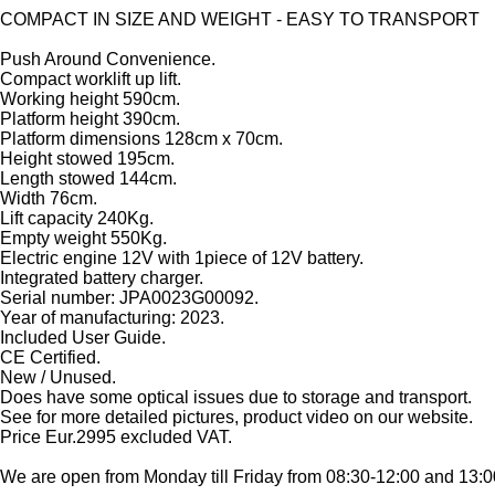
COMPACT IN SIZE AND WEIGHT - EASY TO TRANSPORT
Push Around Convenience.
Compact worklift up lift.
Working height 590cm.
Platform height 390cm.
Platform dimensions 128cm x 70cm.
Height stowed 195cm.
Length stowed 144cm.
Width 76cm.
Lift capacity 240Kg.
Empty weight 550Kg.
Electric engine 12V with 1piece of 12V battery.
Integrated battery charger.
Serial number: JPA0023G00092.
Year of manufacturing: 2023.
Included User Guide.
CE Certified.
New / Unused.
Does have some optical issues due to storage and transport.
See for more detailed pictures, product video on our website.
Price Eur.2995 excluded VAT.
We are open from Monday till Friday from 08:30-12:00 and 13: