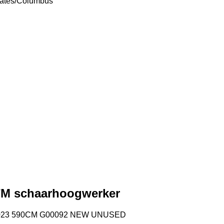
tates/Columbus"
7M schaarhoogwerker
023 590CM G00092 NEW UNUSED