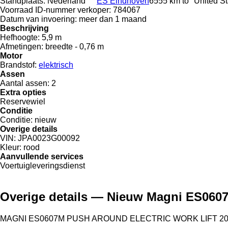
Standplaats:
Nederland
ES Eindhoven
6555 km to "United S
Voorraad ID-nummer verkoper:
784067
Datum van invoering:
meer dan 1 maand
Beschrijving
Hefhoogte:
5,9 m
Afmetingen:
breedte - 0,76 m
Motor
Brandstof:
elektrisch
Assen
Aantal assen:
2
Extra opties
Reservewiel
Conditie
Conditie:
nieuw
Overige details
VIN:
JPA0023G00092
Kleur:
rood
Aanvullende services
Voertuigleveringsdienst
Overige details — Nieuw Magni ES060
MAGNI ES0607M PUSH AROUND ELECTRIC WORK LIFT 2