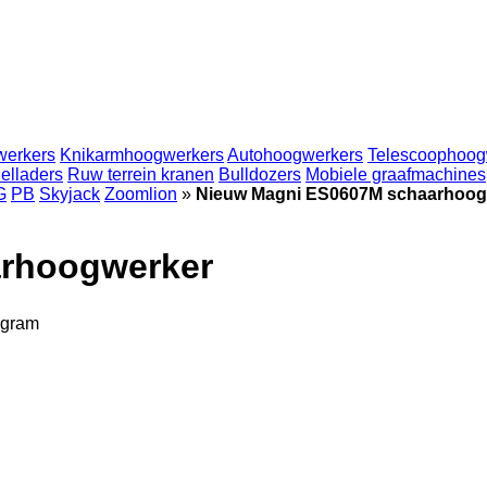
werkers
Knikarmhoogwerkers
Autohoogwerkers
Telescoophoog
elladers
Ruw terrein kranen
Bulldozers
Mobiele graafmachines
G
PB
Skyjack
Zoomlion
»
Nieuw Magni ES0607M schaarhoog
rhoogwerker
egram