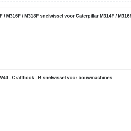
/ M316F / M318F snelwissel voor Caterpillar M314F / M316
W40 - Crafthook - B snelwissel voor bouwmachines