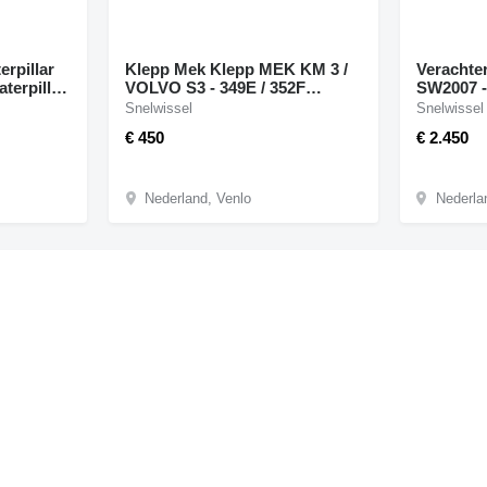
erpillar
Klepp Mek Klepp MEK KM 3 /
Verachter
terpillar
VOLVO S3 - 349E / 352F
SW2007 -
snelwissel voor Caterpillar
snelwisse
Snelwissel
Snelwissel
349E / 352F graafmachine
950G / 95
€ 450
€ 2.450
Nederland, Venlo
Nederla