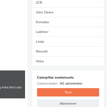
JCB
John Deere
Komatsu
Liebherr
Linde
Rexroth
Volvo
Caterpillar snelwissels
Zoekresultaten:
341 advertenties
 extra foto's aan
Toon
Abonneren