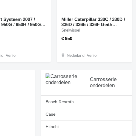
t Systeem 2007 /
Miller Caterpillar 330C / 330D /
 950G / 950H / 950GC
336D / 336E / 336F Geith
l voor Caterpillar
snelwissel voor Caterpillar
Snelwissel
0H / 950GC wiellader
330C / 330D / 336D / 336E /
€ 950
336F graafmachine
nd, Venlo
Nederland, Venlo
Carrosserie
onderdelen
Bosch Rexroth
Case
Hitachi