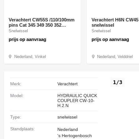
Verachtert CW55S /110/100mm
Verachtert H6N CW45
pins Cat 345 349 350 352
snelwissel
snelwissel voor graafmachine
Snelwissel
Snelwissel
prijs op aanvraag
prijs op aanvraag
Nederland, Vinkel
Nederland, Velddriel
1/3
Merk:
Verachtert
Model:
HYDRAULIC QUICK
COUPLER CW-10-
H.2.N
Type:
snelwissel
Standplaats:
Nederland
's Hertogenbosch