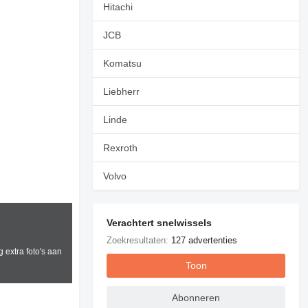
Hitachi
JCB
Komatsu
Liebherr
Linde
Rexroth
Volvo
Verachtert snelwissels
Zoekresultaten:
127 advertenties
 extra foto's aan
Toon
Abonneren