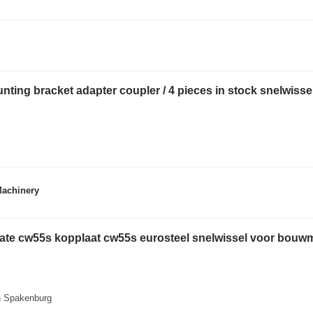
ting bracket adapter coupler / 4 pieces in stock snelwisse
Machinery
plate cw55s kopplaat cw55s eurosteel snelwissel voor bou
n Spakenburg