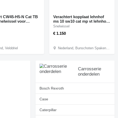
rt CW45-H5-N Cat TB
Verachtert kopplaat lehnhof
nelwissel voor
ms 10 sw10 cat mp vt lehnhof
hines
snelwissel voor
Snelwissel
bouwmachines
€ 1.150
d, Velddriel
Nederland, Bunschoten Spakenburg
Carrosserie
onderdelen
Bosch Rexroth
Case
Caterpillar