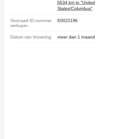
6534 km to "United
States/Columbus"
Voorraad ID-nummer
E0022196
verkoper:
Datum van invoering:
meer dan 1 maand