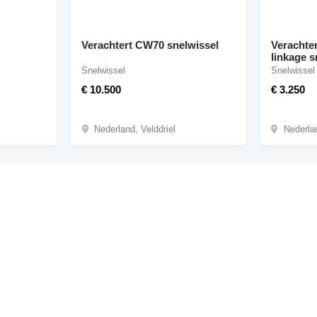
Verachtert CW70 snelwissel
Verachte
linkage s
bouwmac
Snelwissel
Snelwissel
€ 10.500
€ 3.250
Nederland, Velddriel
Nederlan