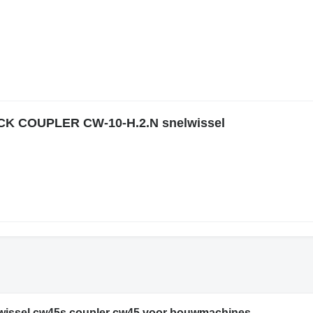
ICK COUPLER CW-10-H.2.N snelwissel
elwissel cw45s coupler cw45 voor bouwmachines