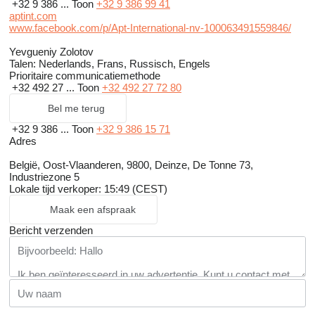
+32 9 386 ...
Toon
+32 9 386 99 41
aptint.com
www.facebook.com/p/Apt-International-nv-100063491559846/
Yevgueniy Zolotov
Talen:
Nederlands, Frans, Russisch, Engels
Prioritaire communicatiemethode
+32 492 27 ...
Toon
+32 492 27 72 80
Bel me terug
+32 9 386 ...
Toon
+32 9 386 15 71
Adres
België, Oost-Vlaanderen, 9800, Deinze, De Tonne 73,
Industriezone 5
Lokale tijd verkoper: 15:49 (CEST)
Maak een afspraak
Bericht verzenden