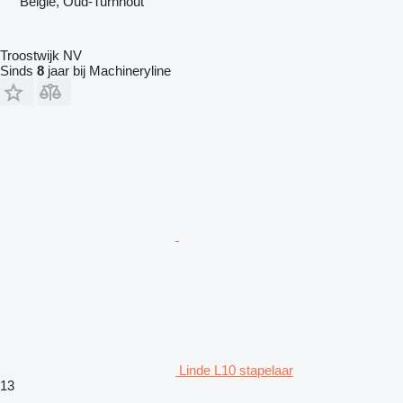
België, Oud-Turnhout
Troostwijk NV
Sinds
8
jaar bij Machineryline
Linde L10 stapelaar
13