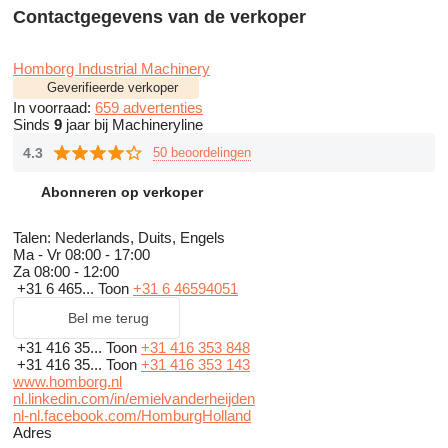
Contactgegevens van de verkoper
Homborg Industrial Machinery
Geverifieerde verkoper
In voorraad:
659 advertenties
Sinds
9
jaar bij Machineryline
4.3
50 beoordelingen
Abonneren op verkoper
Talen:
Nederlands, Duits, Engels
Ma - Vr
08:00 - 17:00
Za
08:00 - 12:00
+31 6 465...
Toon
+31 6 46594051
Bel me terug
+31 416 35...
Toon
+31 416 353 848
+31 416 35...
Toon
+31 416 353 143
www.homborg.nl
nl.linkedin.com/in/emielvanderheijden
nl-nl.facebook.com/HomburgHolland
Adres