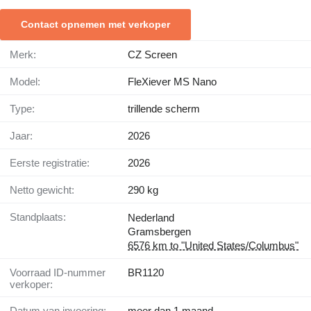
Contact opnemen met verkoper
Merk:
CZ Screen
Model:
FleXiever MS Nano
Type:
trillende scherm
Jaar:
2026
Eerste registratie:
2026
Netto gewicht:
290 kg
Standplaats:
Nederland
Gramsbergen
6576 km to "United States/Columbus"
Voorraad ID-nummer
BR1120
verkoper:
Datum van invoering:
meer dan 1 maand