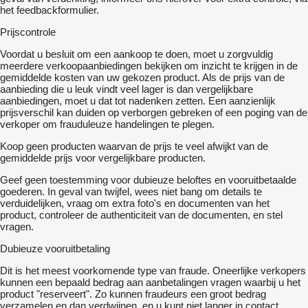
het feedbackformulier.
Prijscontrole
Voordat u besluit om een ​​aankoop te doen, moet u zorgvuldig
meerdere verkoopaanbiedingen bekijken om inzicht te krijgen in de
gemiddelde kosten van uw gekozen product. Als de prijs van de
aanbieding die u leuk vindt veel lager is dan vergelijkbare
aanbiedingen, moet u dat tot nadenken zetten. Een aanzienlijk
prijsverschil kan duiden op verborgen gebreken of een poging van de
verkoper om frauduleuze handelingen te plegen.
Koop geen producten waarvan de prijs te veel afwijkt van de
gemiddelde prijs voor vergelijkbare producten.
Geef geen toestemming voor dubieuze beloftes en vooruitbetaalde
goederen. In geval van twijfel, wees niet bang om details te
verduidelijken, vraag om extra foto's en documenten van het
product, controleer de authenticiteit van de documenten, en stel
vragen.
Dubieuze vooruitbetaling
Dit is het meest voorkomende type van fraude. Oneerlijke verkopers
kunnen een bepaald bedrag aan aanbetalingen vragen waarbij u het
product "reserveert". Zo kunnen fraudeurs een groot bedrag
verzamelen en dan verdwijnen, en u kunt niet langer in contact