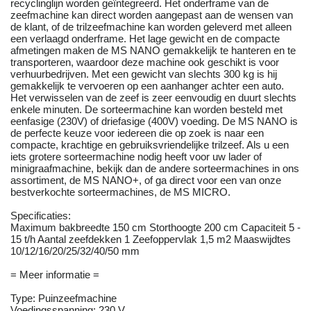
recyclinglijn worden geïntegreerd. Het onderframe van de
zeefmachine kan direct worden aangepast aan de wensen van
de klant, of de trilzeefmachine kan worden geleverd met alleen
een verlaagd onderframe. Het lage gewicht en de compacte
afmetingen maken de MS NANO gemakkelijk te hanteren en te
transporteren, waardoor deze machine ook geschikt is voor
verhuurbedrijven. Met een gewicht van slechts 300 kg is hij
gemakkelijk te vervoeren op een aanhanger achter een auto.
Het verwisselen van de zeef is zeer eenvoudig en duurt slechts
enkele minuten. De sorteermachine kan worden besteld met
eenfasige (230V) of driefasige (400V) voeding. De MS NANO is
de perfecte keuze voor iedereen die op zoek is naar een
compacte, krachtige en gebruiksvriendelijke trilzeef. Als u een
iets grotere sorteermachine nodig heeft voor uw lader of
minigraafmachine, bekijk dan de andere sorteermachines in ons
assortiment, de MS NANO+, of ga direct voor een van onze
bestverkochte sorteermachines, de MS MICRO.
Specificaties:
Maximum bakbreedte 150 cm Storthoogte 200 cm Capaciteit 5 -
15 t/h Aantal zeefdekken 1 Zeefoppervlak 1,5 m2 Maaswijdtes
10/12/16/20/25/32/40/50 mm
= Meer informatie =
Type: Puinzeefmachine
Voedingsspanning: 230 V