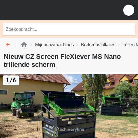
Mijnbouwmachines
Brekerinstallaties
Trillen
Nieuw CZ Screen FleXiever MS Nano
trillende scherm
1/6