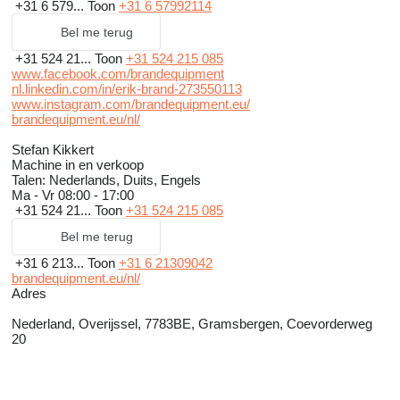
+31 6 579...
Toon
+31 6 57992114
Bel me terug
+31 524 21...
Toon
+31 524 215 085
www.facebook.com/brandequipment
nl.linkedin.com/in/erik-brand-273550113
www.instagram.com/brandequipment.eu/
brandequipment.eu/nl/
Stefan Kikkert
Machine in en verkoop
Talen:
Nederlands, Duits, Engels
Ma - Vr
08:00 - 17:00
+31 524 21...
Toon
+31 524 215 085
Bel me terug
+31 6 213...
Toon
+31 6 21309042
brandequipment.eu/nl/
Adres
Nederland, Overijssel, 7783BE, Gramsbergen, Coevorderweg
20