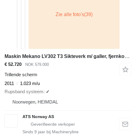
Maskin Mekano LV302 T3 Sikteverk m/ galler, fjernkontroll, nye duker og bånd
€ 52.720
NOK 579.000
Trillende scherm
2011
1.023 m/u
Rupsband systeem
✓
Noorwegen, HEIMDAL
ATS Norway AS
Sinds
9
jaar bij Machineryline