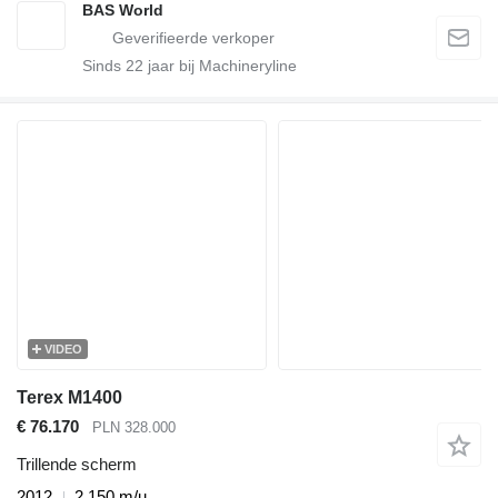
BAS World
Sinds
22
jaar bij Machineryline
VIDEO
Terex M1400
€ 76.170
PLN 328.000
Trillende scherm
2012
2.150 m/u