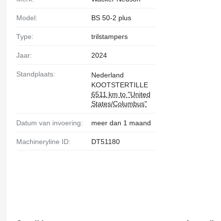
Model:
BS 50-2 plus
Type:
trilstampers
Jaar:
2024
Standplaats:
Nederland
KOOTSTERTILLE
6511 km to "United
States/Columbus"
Datum van invoering:
meer dan 1 maand
Machineryline ID:
DT51180