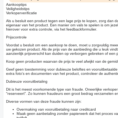
Aankooptips
Veiligheidstips
Verkoperverificatie
Als u besluit een product tegen een lage prijs te kopen, zorg dan 
eigenaar van het product. Een manier om vals te spelen is om jezel
hierover voor extra controle, via het feedbackformulier.
Prijscontrole
Voordat u besluit om een ​​aankoop te doen, moet u zorgvuldig mee
uw gekozen product. Als de prijs van de aanbieding die u leuk vind
aanzienlijk prijsverschil kan duiden op verborgen gebreken of een
Koop geen producten waarvan de prijs te veel afwijkt van de gemidd
Geef geen toestemming voor dubieuze beloftes en vooruitbetaalde g
extra foto's en documenten van het product, controleer de authenti
Dubieuze vooruitbetaling
Dit is het meest voorkomende type van fraude. Oneerlijke verkope
"reserveert". Zo kunnen fraudeurs een groot bedrag verzamelen en
Diverse vormen van deze fraude kunnen zijn:
Overmaking van vooruitbetaling naar creditcard
Maak geen aanbetaling zonder papierwerk dat het proces van
twijfelt.