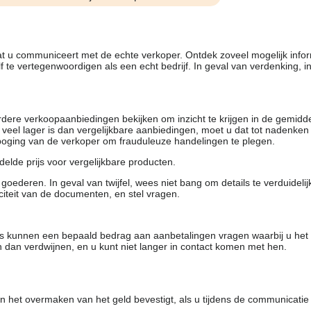
dat u communiceert met de echte verkoper. Ontdek zoveel mogelijk info
f te vertegenwoordigen als een echt bedrijf. In geval van verdenking, 
rdere verkoopaanbiedingen bekijken om inzicht te krijgen in de gemidd
t veel lager is dan vergelijkbare aanbiedingen, moet u dat tot nadenken
 poging van de verkoper om frauduleuze handelingen te plegen.
elde prijs voor vergelijkbare producten.
oederen. In geval van twijfel, wees niet bang om details te verduideli
citeit van de documenten, en stel vragen.
rs kunnen een bepaald bedrag aan aanbetalingen vragen waarbij u het
 dan verdwijnen, en u kunt niet langer in contact komen met hen.
 het overmaken van het geld bevestigt, als u tijdens de communicatie