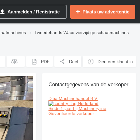
Aanmelden / Registratie
Plaats uw advertentie
haafmachines
Tweedehands Waco vierzijdige schaafmachines
PDF
Deel
Dien een klacht in
Contactgegevens van de verkoper
Diba Machinehandel B.V.
Nederland
Sinds 1 jaar bij Machineryline
Geverifieerde verkoper