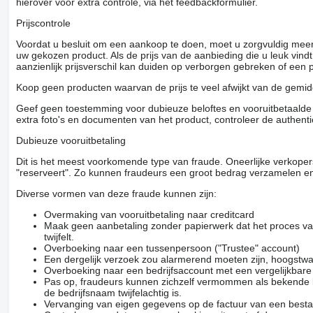
hierover voor extra controle, via het feedbackformulier.
Prijscontrole
Voordat u besluit om een ​​aankoop te doen, moet u zorgvuldig mee
uw gekozen product. Als de prijs van de aanbieding die u leuk vind
aanzienlijk prijsverschil kan duiden op verborgen gebreken of een
Koop geen producten waarvan de prijs te veel afwijkt van de gemidd
Geef geen toestemming voor dubieuze beloftes en vooruitbetaalde g
extra foto's en documenten van het product, controleer de authenti
Dubieuze vooruitbetaling
Dit is het meest voorkomende type van fraude. Oneerlijke verkope
"reserveert". Zo kunnen fraudeurs een groot bedrag verzamelen en
Diverse vormen van deze fraude kunnen zijn:
Overmaking van vooruitbetaling naar creditcard
Maak geen aanbetaling zonder papierwerk dat het proces van
twijfelt.
Overboeking naar een tussenpersoon ("Trustee" account)
Een dergelijk verzoek zou alarmerend moeten zijn, hoogstwa
Overboeking naar een bedrijfsaccount met een vergelijkbar
Pas op, fraudeurs kunnen zichzelf vermommen als bekende be
de bedrijfsnaam twijfelachtig is.
Vervanging van eigen gegevens op de factuur van een besta