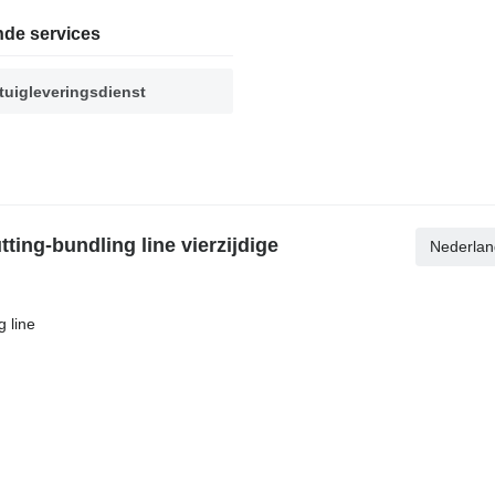
nde services
tuigleveringsdienst
ting-bundling line vierzijdige
Nederlan
 line