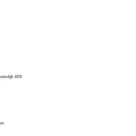
ierdijk 409
ien