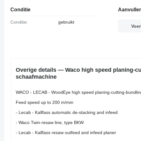
Conditie
Aanvulle
Conditie:
gebruikt
Voer
Overige details — Waco high speed planing-cut
schaafmachine
WACO - LECAB - WoodEye high speed planing-cutting-bundling
Feed speed up to 200 m/min
- Lecab - Kallfass automatic de-stacking and infeed
- Waco Twin-resaw line, type BKW
- Lecab - Kallfass resaw outfeed and infeed planer