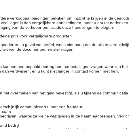
rdere verkoopaanbiedingen bekijken om inzicht te krijgen in de gemidd
t veel lager is dan vergelijkbare aanbiedingen, moet u dat tot nadenken
 poging van de verkoper om frauduleuze handelingen te plegen.
elde prijs voor vergelijkbare producten.
oederen. In geval van twijfel, wees niet bang om details te verduideli
citeit van de documenten, en stel vragen.
rs kunnen een bepaald bedrag aan aanbetalingen vragen waarbij u het
 dan verdwijnen, en u kunt niet langer in contact komen met hen.
 het overmaken van het geld bevestigt, als u tijdens de communicatie
arschijnlijk communiceert u met een fraudeur.
e naam
drijven, waarbij ze kleine wijzigingen in de naam aanbrengen. Verrich
and bedrijf