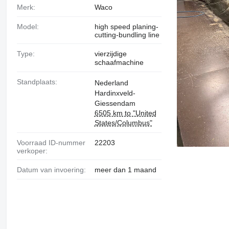
Merk:
Waco
Model:
high speed planing-
cutting-bundling line
Type:
vierzijdige
schaafmachine
Standplaats:
Nederland
Hardinxveld-
Giessendam
6505 km to "United
States/Columbus"
Voorraad ID-nummer
22203
verkoper:
Datum van invoering:
meer dan 1 maand