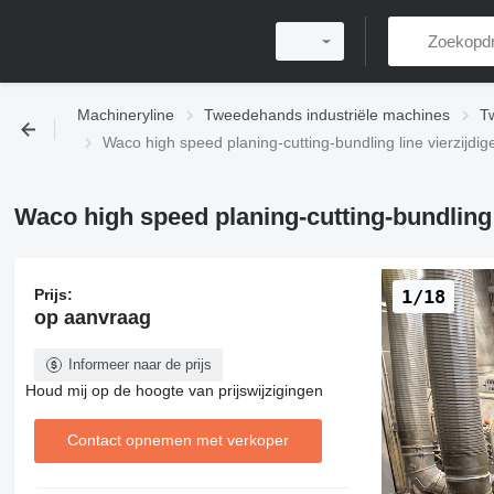
Machineryline
Tweedehands industriële machines
T
Waco high speed planing-cutting-bundling line vierzijdi
Waco high speed planing-cutting-bundling 
Prijs:
1/18
op aanvraag
Informeer naar de prijs
Houd mij op de hoogte van prijswijzigingen
Contact opnemen met verkoper