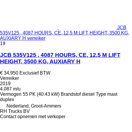
JCB
535V125 , 4087 HOURS, CE, 12,5 M LIFT HEIGHT, 3500 KG,
AUXIARY H verreiker
19
JCB 535V125 , 4087 HOURS, CE, 12,5 M LIFT
HEIGHT, 3500 KG, AUXIARY H
€ 34.950
Exclusief BTW
Verreiker
2019
4.087 m/u
Vermogen
55 PK (40.43 kW)
Brandstof
diesel
Type mast
duplex
Nederland, Groot-Ammers
RH Trucks BV
Contact opnemen met verkoper