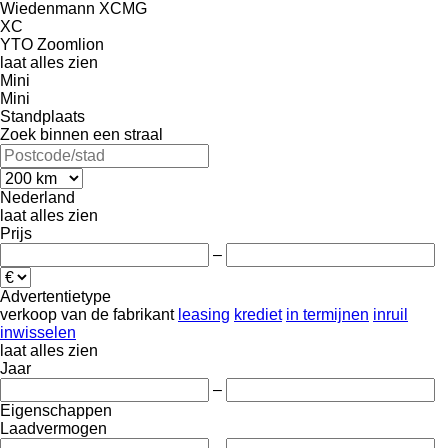
Wiedenmann
XCMG
XC
YTO
Zoomlion
laat alles zien
Mini
Mini
Standplaats
Zoek binnen een straal
Nederland
laat alles zien
Prijs
–
Advertentietype
verkoop
van de fabrikant
leasing
krediet
in termijnen
inruil
inwisselen
laat alles zien
Jaar
–
Eigenschappen
Laadvermogen