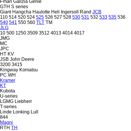
Fman
Galizia
Genie
GTH
S series
Giant
Hangcha
Haulotte
Heli
Ingersoll Rand
JCB
110
514
520
524
525
526
527
528
530
531
532
533
535
536
540
541
550
560
TLT
TM
JLG
10
500
1250
3509
3512
4013
4014
4017
JMG
MC
JPC
HT
KV
JSB
John Deere
3200
3415
Kingway
Komatsu
PC
WH
Kramer
KT
Kubota
U-series
LGMG
Liebherr
T-series
Linde
Lonking
Lull
844
Magni
RTH
TH