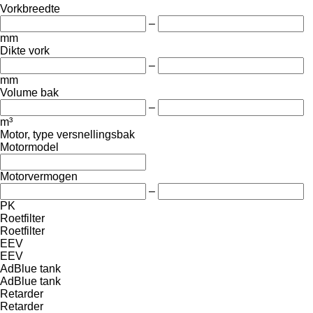
Vorkbreedte
–
mm
Dikte vork
–
mm
Volume bak
–
m³
Motor, type versnellingsbak
Motormodel
Motorvermogen
–
PK
Roetfilter
Roetfilter
EEV
EEV
AdBlue tank
AdBlue tank
Retarder
Retarder