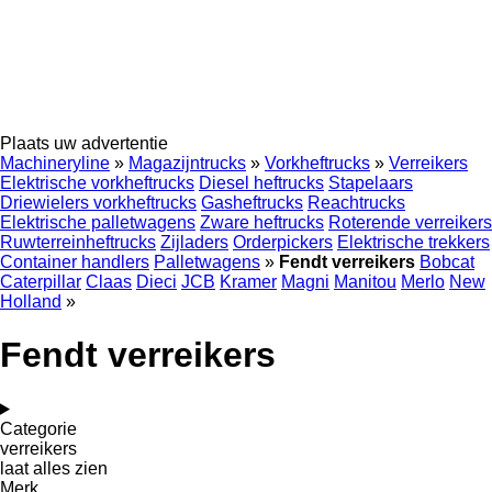
Plaats uw advertentie
Machineryline
»
Magazijntrucks
»
Vorkheftrucks
»
Verreikers
Elektrische vorkheftrucks
Diesel heftrucks
Stapelaars
Driewielers vorkheftrucks
Gasheftrucks
Reachtrucks
Elektrische palletwagens
Zware heftrucks
Roterende verreikers
Ruwterreinheftrucks
Zijladers
Orderpickers
Elektrische trekkers
Container handlers
Palletwagens
»
Fendt verreikers
Bobcat
Caterpillar
Claas
Dieci
JCB
Kramer
Magni
Manitou
Merlo
New
Holland
»
Fendt verreikers
Categorie
verreikers
laat alles zien
Merk