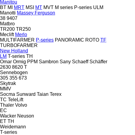
Manitou
BT
MI
MRT
MSI
MT
MVT
M series
P-series
ULM
Manotti
Massey Ferguson
38
9407
Matbro
TR200
TR250
Meclift
Merlo
MULTIFARMER
P-series
PANORAMIC
ROTO
TF
TURBOFARMER
New Holland
LM
T-series
TH
Omar
Ormig
PPM
Sambron
Sany
Schaeff
Schäffer
2630
8620 T
Sennebogen
305
355
673
Skytrak
MMV
Socma
Sunward
Taian
Terex
TC
TeleLift
Thaler
Volvo
EC
Wacker Neuson
ET
TH
Weidemann
T-series