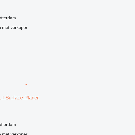
g
otterdam
 met verkoper
 I Surface Planer
g
otterdam
 met verkoper