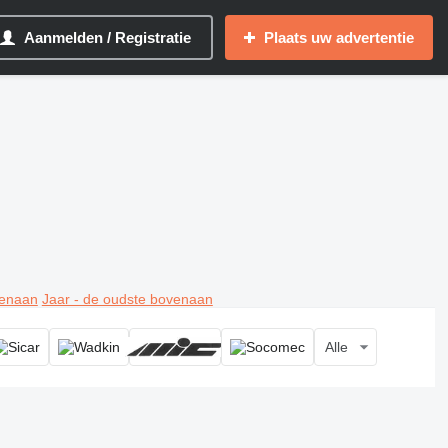
Aanmelden / Registratie
Plaats uw advertentie
venaan
Jaar - de oudste bovenaan
Alle