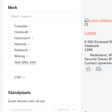
mobiele zagerijen
briketten persen
bandschuurmachines
Merk
optimaliserende afkortzagen
briketteerlijnen
andere slijpmachines
verticale paneelzagen
vacuümpersen
zagen met meerdere bladen
21
pennenbanken
Casadei
dubbele verstekzagen
Holzkraft
Lurem
fineerzagen
Holzmann
€ 650
Exclusief 
houtzagerijen
Netmak
Vlakbank
zagerij
1998
Robland
Nederland, W
combinatie
Weinig
Second Owner B
houtbewerkingsmachines
laat alles zien
Hydromat
Contact opnemen
pendelzagen
Powermat
meerbladzagen
Unimat
elektrische figuurzagen
CNC
Standplaats
Zoek binnen een straal