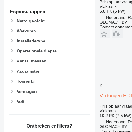
Prijs op aanvraa
Vlakbank
Eigenschappen
6.8 PK (5 kW)
Nederland, R
Netto gewicht
GLOMACH BV
Contact opnemen
Werkuren
Installatietype
Operationele diepte
Aantal messen
Asdiameter
Toerental
2
Vermogen
Vertongen F 01
Volt
Prijs op aanvraa
Vlakbank
10.2 PK (7.5 kW)
Nederland, R
Ontbreken er filters?
GLOMACH BV
Contact opnemen