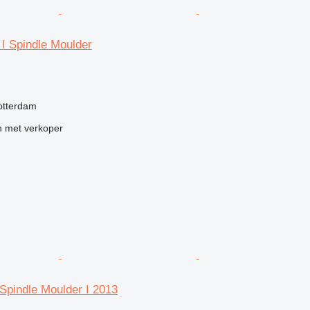
I Spindle Moulder
g
otterdam
 met verkoper
Spindle Moulder I 2013