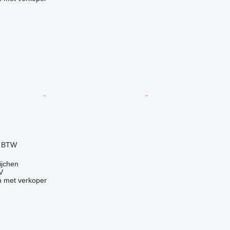
f BTW
ijchen
V
 met verkoper