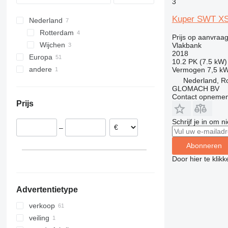
3
Kuper SWT XS 
Nederland
Rotterdam
Prijs op aanvraa
Wijchen
Vlakbank
2018
Europa
10.2 PK (7.5 kW)
andere
Duitsland
Vermogen
7,5 k
Nederland, R
Portugal
Oekraïne
GLOMACH BV
Slowakije
Contact opnemen
Prijs
België
Oostenrijk
Schrijf je in om 
–
Letland
Abonneren
Door hier te klik
Advertentietype
verkoop
veiling