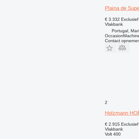
Plaina de Su
€ 3.332
Exclusie
Vlakbank
Portugal, Ma
OccasionMachine
Contact opnemen
2
Holzmann HO
€ 2.915
Exclusie
Vlakbank
Volt
400