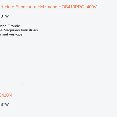
perfície e Espessura Holzmann HOB410PRO_400V
f BTW
rinha Grande
s Maquinas Industriais
 met verkoper
B410N
f BTW