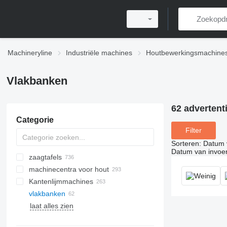
Machineryline
Industriële machines
Houtbewerkingsmachine
Vlakbanken
62 advertent
Categorie
Filter
Sorteren
:
Datum 
Datum van invoe
zaagtafels
machinecentra voor hout
tafelcirkelzagen
Kantenlijmmachines
cirkelzagen
vlakbanken
houtlintzaagmachines
lijmpersen
brede bandschuurmachines
laat alles zien
verstekzagen
pelletpersen
lange bandschuurmachines
horizontale paneelzagen
fineerpersen
kantenschuurmachines