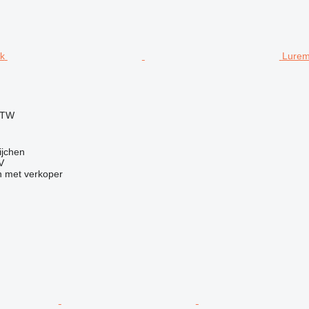
Lurem
BTW
ijchen
V
 met verkoper