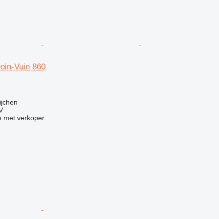
oin-Vuin 860
g
ijchen
V
 met verkoper