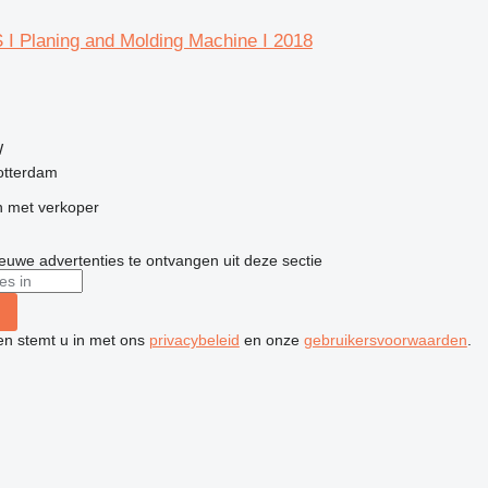
I Planing and Molding Machine I 2018
g
W
otterdam
 met verkoper
nieuwe advertenties te ontvangen uit deze sectie
ken stemt u in met ons
privacybeleid
en onze
gebruikersvoorwaarden
.