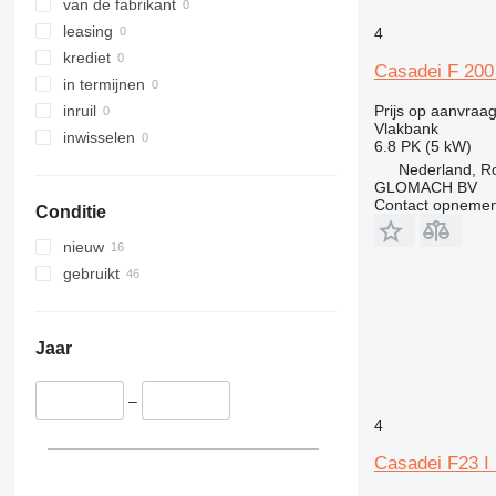
van de fabrikant
leasing
4
krediet
Casadei F 200 
in termijnen
Prijs op aanvraa
inruil
Vlakbank
inwisselen
6.8 PK (5 kW)
Nederland, R
GLOMACH BV
Contact opnemen
Conditie
nieuw
gebruikt
Jaar
–
4
Casadei F23 I 