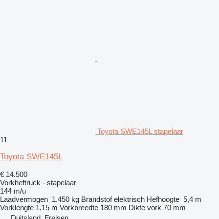
Toyota SWE145L stapelaar
11
Toyota SWE145L
€ 14.500
Vorkheftruck - stapelaar
144 m/u
Laadvermogen
1.450 kg
Brandstof
elektrisch
Hefhoogte
5,4 m
Vorklengte
1,15 m
Vorkbreedte
180 mm
Dikte vork
70 mm
Duitsland, Freisen