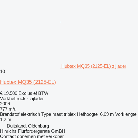
Hubtex MQ35 (2125-EL) zijlader
10
Hubtex MQ35 (2125-EL)
€ 19.500
Exclusief BTW
Vorkheftruck - zijlader
2009
777 m/u
Brandstof
elektrisch
Type mast
triplex
Hefhoogte
6,09 m
Vorklengte
1,2 m
Duitsland, Oldenburg
Hinrichs Flurfordergerate GmBH
Contact opnemen met verkoper