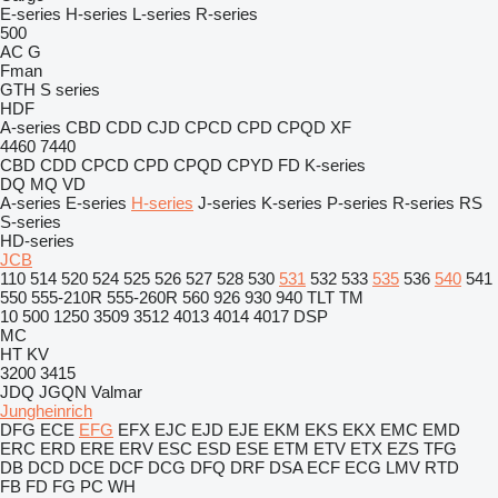
E-series
H-series
L-series
R-series
500
AC
G
Fman
GTH
S series
HDF
A-series
CBD
CDD
CJD
CPCD
CPD
CPQD
XF
4460
7440
CBD
CDD
CPCD
CPD
CPQD
CPYD
FD
K-series
DQ
MQ
VD
A-series
E-series
H-series
J-series
K-series
P-series
R-series
RS
S-series
HD-series
JCB
110
514
520
524
525
526
527
528
530
531
532
533
535
536
540
541
550
555-210R
555-260R
560
926
930
940
TLT
TM
10
500
1250
3509
3512
4013
4014
4017
DSP
MC
HT
KV
3200
3415
JDQ
JGQN
Valmar
Jungheinrich
DFG
ECE
EFG
EFX
EJC
EJD
EJE
EKM
EKS
EKX
EMC
EMD
ERC
ERD
ERE
ERV
ESC
ESD
ESE
ETM
ETV
ETX
EZS
TFG
DB
DCD
DCE
DCF
DCG
DFQ
DRF
DSA
ECF
ECG
LMV
RTD
FB
FD
FG
PC
WH