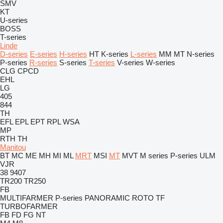
SMV
KT
U-series
BOSS
T-series
Linde
D-series
E-series
H-series
HT
K-series
L-series
MM
MT
N-series
P-series
R-series
S-series
T-series
V-series
W-series
CLG
CPCD
EHL
LG
405
844
TH
EFL
EPL
EPT
RPL
WSA
MP
RTH
TH
Manitou
BT
MC
ME
MH
MI
ML
MRT
MSI
MT
MVT
M series
P-series
ULM
VJR
38
9407
TR200
TR250
FB
MULTIFARMER
P-series
PANORAMIC
ROTO
TF
TURBOFARMER
FB
FD
FG
NT