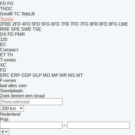
FD
FG
THDC
Girolift
TC
TeleLift
Toyota
2FBE
2FD
4FD
5FD
5FG
6FD
7FB
7FD
7FG
8FB
8FD
8FG
LWE
RRE
SPE
SWE
TSE
DX
FD
PMR
120
EC
Compact
ET
TH
T-series
XC
FD
ERC
ERP
GDP
GLP
MO
MP
MR
MS
MT
F-series
laat alles zien
Standplaats
Zoek binnen een straal
Nederland
Prijs
–