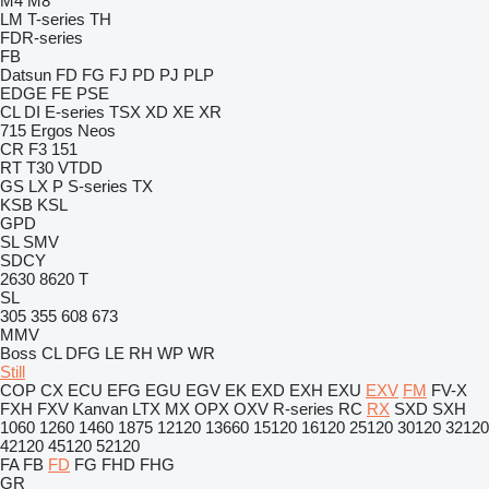
M4
M8
LM
T-series
TH
FDR-series
FB
Datsun
FD
FG
FJ
PD
PJ
PLP
EDGE
FE
PSE
CL
DI
E-series
TSX
XD
XE
XR
715
Ergos
Neos
CR
F3 151
RT
T30
VTDD
GS
LX
P
S-series
TX
KSB
KSL
GPD
SL
SMV
SDCY
2630
8620 T
SL
305
355
608
673
MMV
Boss
CL
DFG
LE
RH
WP
WR
Still
COP
CX
ECU
EFG
EGU
EGV
EK
EXD
EXH
EXU
EXV
FM
FV-X
FXH
FXV
Kanvan
LTX
MX
OPX
OXV
R-series
RC
RX
SXD
SXH
1060
1260
1460
1875
12120
13660
15120
16120
25120
30120
32120
42120
45120
52120
FA
FB
FD
FG
FHD
FHG
GR