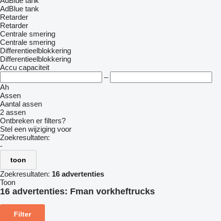
AdBlue tank
AdBlue tank
Retarder
Retarder
Centrale smering
Centrale smering
Differentieelblokkering
Differentieelblokkering
Accu capaciteit
–
Ah
Assen
Aantal assen
2 assen
Ontbreken er filters?
Stel een wijziging voor
Zoekresultaten:
-
toon
Zoekresultaten:
16 advertenties
Toon
16 advertenties:
Fman vorkheftrucks
Filter