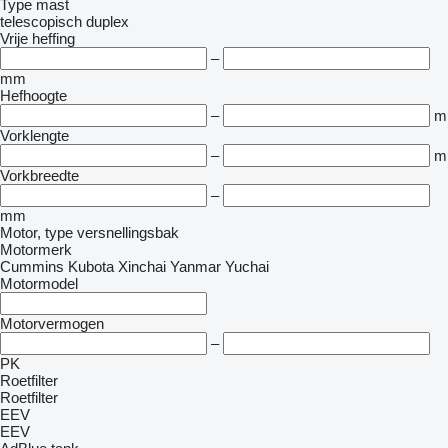
Type mast
telescopisch
duplex
Vrije heffing
–
mm
Hefhoogte
–
m
Vorklengte
–
m
Vorkbreedte
–
mm
Motor, type versnellingsbak
Motormerk
Cummins
Kubota
Xinchai
Yanmar
Yuchai
Motormodel
Motorvermogen
–
PK
Roetfilter
Roetfilter
EEV
EEV