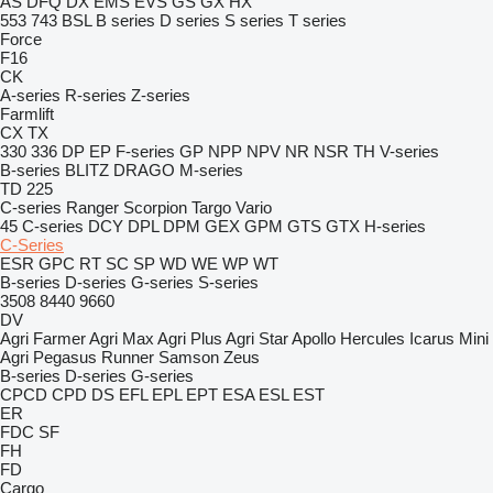
AS
DFQ
DX
EMS
EVS
GS
GX
HX
553
743
BSL
B series
D series
S series
T series
Force
F16
CK
A-series
R-series
Z-series
Farmlift
CX
TX
330
336
DP
EP
F-series
GP
NPP
NPV
NR
NSR
TH
V-series
B-series
BLITZ
DRAGO
M-series
TD 225
C-series
Ranger
Scorpion
Targo
Vario
45
C-series
DCY
DPL
DPM
GEX
GPM
GTS
GTX
H-series
C-Series
ESR
GPC
RT
SC
SP
WD
WE
WP
WT
B-series
D-series
G-series
S-series
3508
8440
9660
DV
Agri Farmer
Agri Max
Agri Plus
Agri Star
Apollo
Hercules
Icarus
Mini
Agri
Pegasus
Runner
Samson
Zeus
B-series
D-series
G-series
CPCD
CPD
DS
EFL
EPL
EPT
ESA
ESL
EST
ER
FDC
SF
FH
FD
Cargo