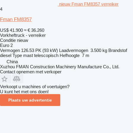
nieuw Fman FM8357 verreiker
4
Fman FM8357
US$ 41.900
≈ € 36.260
Vorkheftruck - verreiker
Conditie
nieuw
Euro 2
Vermogen
126.53 PK (93 kW)
Laadvermogen
3.500 kg
Brandstof
diesel
Type mast
telescopisch
Hefhoogte
7 m
China
Xuzhou FMAN Construction Machinery Manufacture Co., Ltd.
Contact opnemen met verkoper
Verkoopt u machines of voertuigen?
U kunt het met ons doen!
Plaats uw advertentie