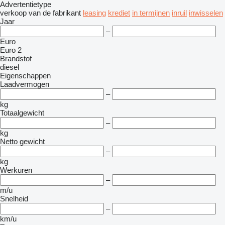
Advertentietype
verkoop
van de fabrikant
leasing
krediet
in termijnen
inruil
inwisselen
Jaar
–
Euro
Euro 2
Brandstof
diesel
Eigenschappen
Laadvermogen
–
kg
Totaalgewicht
–
kg
Netto gewicht
–
kg
Werkuren
–
m/u
Snelheid
–
km/u