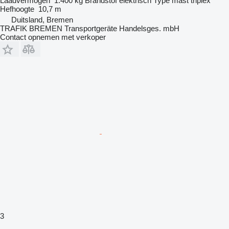
Laadvermogen
1.400 kg
Brandstof
elektrisch
Type mast
triplex
Hefhoogte
10,7 m
Duitsland, Bremen
TRAFIK BREMEN Transportgeräte Handelsges. mbH
Contact opnemen met verkoper
3