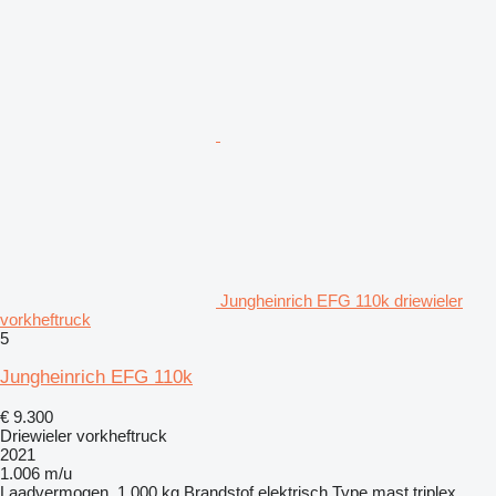
Jungheinrich EFG 110k driewieler
vorkheftruck
5
Jungheinrich EFG 110k
€ 9.300
Driewieler vorkheftruck
2021
1.006 m/u
Laadvermogen
1.000 kg
Brandstof
elektrisch
Type mast
triplex