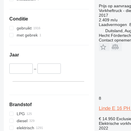
Prijs op aanvraa
Vorkheftruck - di
2017
Conditie
2.409 m/u
Laadvermogen
gebruikt
Duitsland, Au
met gebrek
Hecht Fördertec
Contact opnemen
Jaar
–
8
Brandstof
Linde E 16 PH
LPG
€ 14.950
Exclusi
diesel
Elektrische vorkh
elektrisch
2022