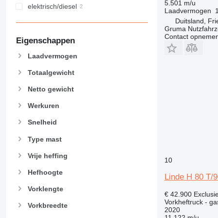
5.501 m/u
elektrisch/diesel
Laadvermogen
Duitsland, Fr
Gruma Nutzfahr
Contact opnemen
Eigenschappen
Laadvermogen
Totaalgewicht
Netto gewicht
Werkuren
Snelheid
Type mast
Vrije heffing
10
Hefhoogte
Linde H 80 T/
Vorklengte
€ 42.900
Exclusi
Vorkheftruck - ga
Vorkbreedte
2020
11.122 m/u