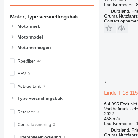
Laadvermogen
Duitsland, Fr
Gruma Nutzfahr
Motor, type versnellingsbak
Contact opnemen
Motormerk
Motormodel
Motorvermogen
Roetfilter
EEV
7
AdBlue tank
Linde T 18 11
Type versnellingsbak
€ 4.995
Exclusie
Vorkheftruck - el
Retarder
2022
458 m/u
Laadvermogen
Centrale smering
Duitsland, Fr
Gruma Nutzfahr
Differentieelblokkering