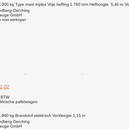
8.000 kg
Type mast
triplex
Vrije heffing
1.760 mm
Hefhoogte
5,46 m
Vo
iedberg-Derching
zeuge GmbH
 met verkoper
52-02
f BTW
ektrische palletwagen
1.800 kg
Brandstof
elektrisch
Vorklengte
1,15 m
iedberg-Derching
zeuge GmbH