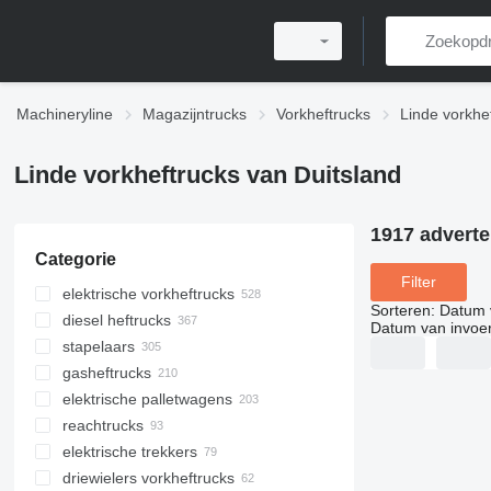
Machineryline
Magazijntrucks
Vorkheftrucks
Linde vorkhe
Linde vorkheftrucks van Duitsland
1917 adverte
Categorie
Filter
elektrische vorkheftrucks
Sorteren
:
Datum 
diesel heftrucks
Datum van invoe
stapelaars
gasheftrucks
elektrische palletwagens
reachtrucks
elektrische trekkers
driewielers vorkheftrucks