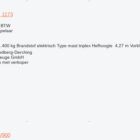
i 1173
f BTW
apelaar
1.400 kg
Brandstof
elektrisch
Type mast
triplex
Hefhoogte
4,27 m
Vork
iedberg-Derching
zeuge GmbH
 met verkoper
/900