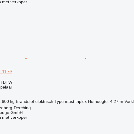
 met verkoper
i 1173
ef BTW
apelaar
1.600 kg
Brandstof
elektrisch
Type mast
triplex
Hefhoogte
4,27 m
Vork
iedberg-Derching
zeuge GmbH
 met verkoper