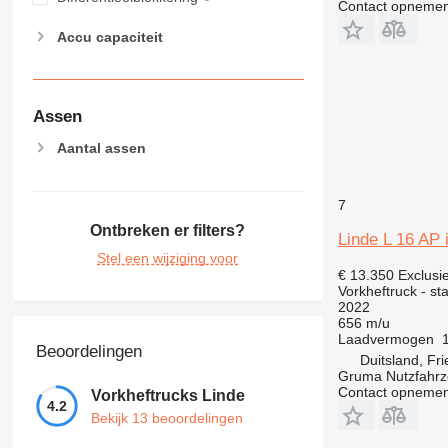
Contact opnemen
Accu capaciteit
Assen
Aantal assen
7
Ontbreken er filters?
Linde L 16 AP 
Stel een wijziging voor
€ 13.350
Exclusi
Vorkheftruck - st
2022
656 m/u
Laadvermogen
Beoordelingen
Duitsland, Fr
Gruma Nutzfahr
Contact opnemen
Vorkheftrucks Linde
4.2
Bekijk 13 beoordelingen