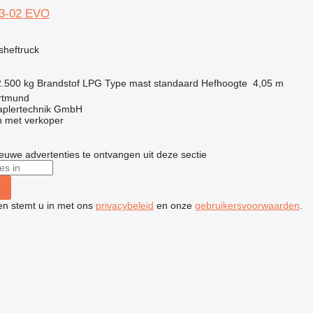
93-02 EVO
sheftruck
2.500 kg
Brandstof
LPG
Type mast
standaard
Hefhoogte
4,05 m
ortmund
aplertechnik GmbH
 met verkoper
nieuwe advertenties te ontvangen uit deze sectie
ken stemt u in met ons
privacybeleid
en onze
gebruikersvoorwaarden
.