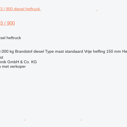
3 / 900
g
esel heftruck
8.000 kg
Brandstof
diesel
Type mast
standaard
Vrije heffing
150 mm
He
st
chnik GmbH & Co. KG
 met verkoper