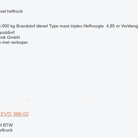
g
esel heftruck
8.000 kg
Brandstof
diesel
Type mast
triplex
Hefhoogte
4,85 m
Vorkleng
gustdorf
hnik GmbH
 met verkoper
 EVO 386-02
ef BTW
eftruck