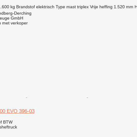
1.600 kg
Brandstof
elektrisch
Type mast
triplex
Vrije heffing
1.520 mm
H
iedberg-Derching
zeuge GmbH
 met verkoper
900 EVO 396-03
ef BTW
sheftruck