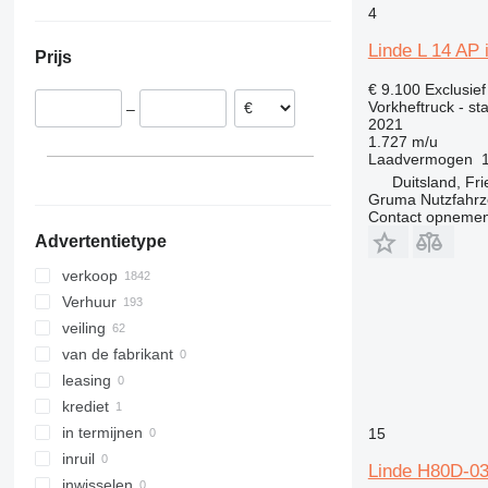
SXH
Augsburg
Italië
Verenigde Arabische Emiraten
Oekraïne
4
Dusseldorf
Verenigd Koninkrijk
Linde L 14 AP 
Prijs
Straubing
België
Hannover
Tsjechië
€ 9.100
Exclusie
Vorkheftruck - st
–
Dortmund
Spanje
2021
Twist
Roemenië
1.727 m/u
Laadvermogen
laat alles zien
Bremen
Duitsland, Fr
laat alles zien
Gruma Nutzfahr
Contact opnemen
Advertentietype
verkoop
Verhuur
veiling
van de fabrikant
leasing
krediet
in termijnen
15
inruil
Linde H80D-03
inwisselen