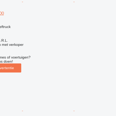
00
eftruck
S.R.L.
 met verkoper
nes of voertuigen?
ns doen!
vertentie