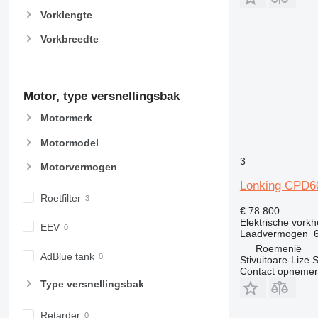
Vorklengte
Vorkbreedte
Motor, type versnellingsbak
Motormerk
Motormodel
3
Motorvermogen
Lonking CPD6
Roetfilter
€ 78.800
Elektrische vorkh
EEV
Laadvermogen
Roemenië
AdBlue tank
Stivuitoare-Lize 
Contact opnemen
Type versnellingsbak
Retarder