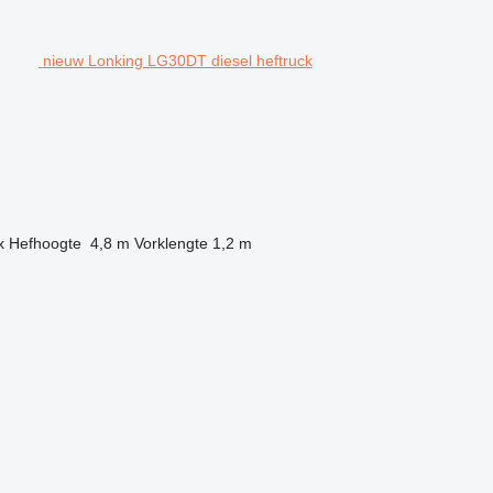
nieuw Lonking LG30DT diesel heftruck
x
Hefhoogte
4,8 m
Vorklengte
1,2 m