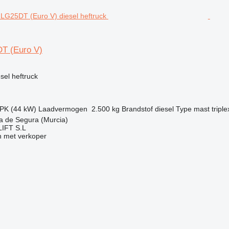
T (Euro V)
g
esel heftruck
 PK (44 kW)
Laadvermogen
2.500 kg
Brandstof
diesel
Type mast
triple
a de Segura (Murcia)
IFT S.L
 met verkoper