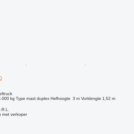
0
eftruck
6.000 kg
Type mast
duplex
Hefhoogte
3 m
Vorklengte
1,52 m
S.R.L.
 met verkoper