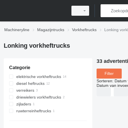
Machineryline
Magazijntrucks
Vorkheftrucks
Lonking vork
Lonking vorkheftrucks
33 advertent
Categorie
Filter
elektrische vorkheftrucks
Sorteren
:
Datum 
diesel heftrucks
Datum van invoe
verreikers
driewielers vorkheftrucks
zijladers
ruwterreinheftrucks