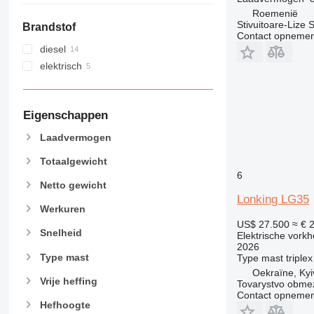
Roemenië
Stivuitoare-Lize 
Brandstof
Contact opnemen
diesel
elektrisch
Eigenschappen
Laadvermogen
Totaalgewicht
6
Netto gewicht
Lonking LG35
Werkuren
US$ 27.500
≈ € 
Snelheid
Elektrische vorkh
2026
Type mast
Type mast
triplex
Oekraïne, Kyi
Vrije heffing
Tovarystvo obmez
Contact opnemen
Hefhoogte