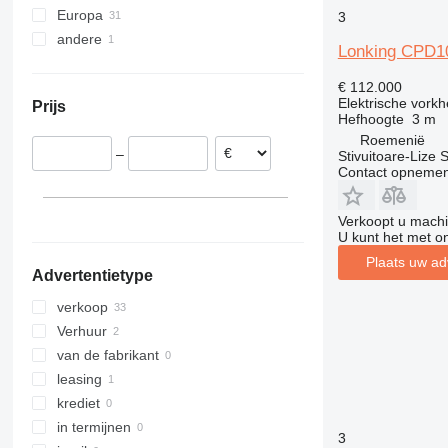
Europa
3
541
ERE
V-series
P-series
EXV
32120
8FB
andere
Spanje
550
ERV
W-series
ULM
FM
42120
8FD
Lonking CPD1
Portugal
Oekraïne
555-210R
ESC
VJR
FV-X
45120
8FG
€ 112.000
Roemenië
555-260R
ESD
FXH
52120
LWE
Elektrische vorkh
Prijs
Duitsland
560
ESE
FXV
RRE
Hefhoogte
3 m
926
ETM
Kanvan
SPE
Roemenië
–
Stivuitoare-Lize 
930
ETV
LTX
SWE
Contact opnemen
940
ETX
MX
TSE
TLT
EZS
OPX
Verkoopt u machi
TM
TFG
OXV
U kunt het met o
R-series
Plaats uw ad
Advertentietype
RC
RX
verkoop
SXD
Verhuur
SXH
van de fabrikant
leasing
krediet
in termijnen
3