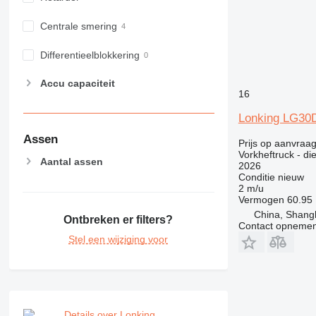
Centrale smering
Differentieelblokkering
Accu capaciteit
16
Lonking LG30
Assen
Prijs op aanvraa
Vorkheftruck - di
Aantal assen
2026
Conditie
nieuw
2 m/u
Vermogen
60.95
China, Shang
Ontbreken er filters?
Contact opnemen
Stel een wijziging voor
Details over Lonking