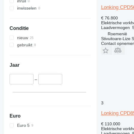
inruil
Lonking CPD5
inwisselen
€ 76.800
Elektrische vorkh
Laadvermogen
Conditie
Roemenië
nieuw
Stivuitoare-Lize 
Contact opnemen
gebruikt
Jaar
–
3
Lonking CPD8
Euro
€ 110.000
Euro 5
Elektrische vorkh
Laadvermogen