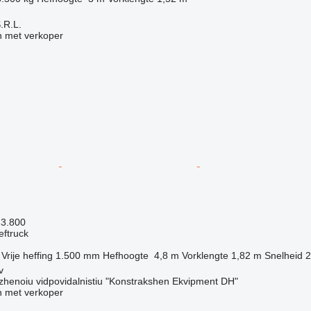
S.R.L.
 met verkoper
23.800
eftruck
Vrije heffing
1.500 mm
Hefhoogte
4,8 m
Vorklengte
1,82 m
Snelheid
2
v
henoiu vidpovidalnistiu "Konstrakshen Ekvipment DH"
 met verkoper