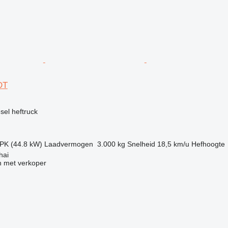
DT
g
esel heftruck
 PK (44.8 kW)
Laadvermogen
3.000 kg
Snelheid
18,5 km/u
Hefhoogte
hai
 met verkoper