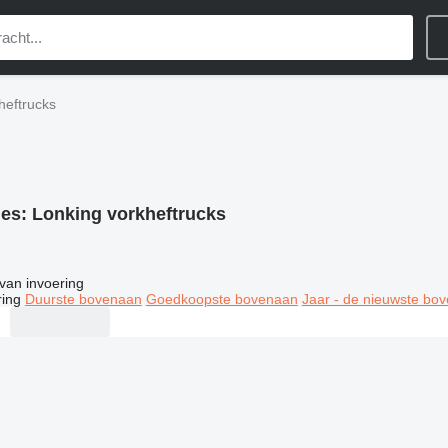
heftrucks
ies:
Lonking vorkheftrucks
van invoering
ring
Duurste bovenaan
Goedkoopste bovenaan
Jaar - de nieuwste bo