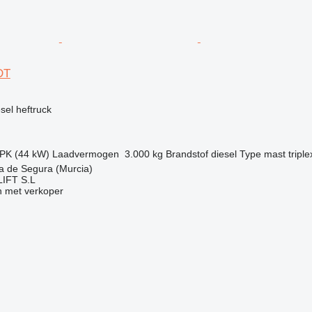
DT
g
esel heftruck
 PK (44 kW)
Laadvermogen
3.000 kg
Brandstof
diesel
Type mast
triple
a de Segura (Murcia)
IFT S.L
 met verkoper