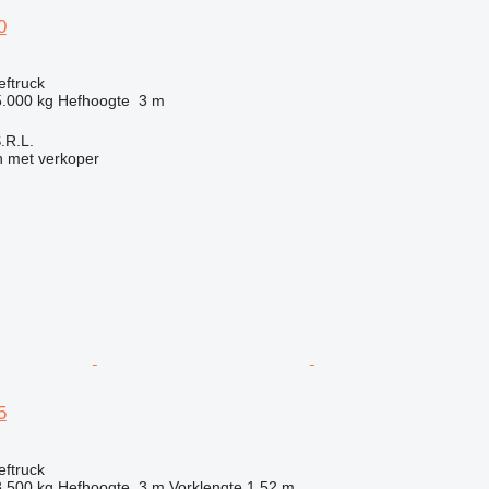
0
eftruck
5.000 kg
Hefhoogte
3 m
S.R.L.
 met verkoper
5
eftruck
8.500 kg
Hefhoogte
3 m
Vorklengte
1,52 m