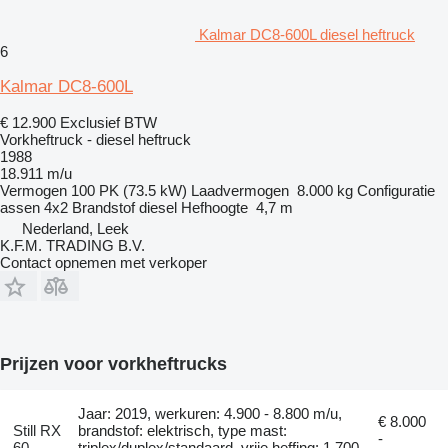
Kalmar DC8-600L diesel heftruck
6
Kalmar DC8-600L
€ 12.900
Exclusief BTW
Vorkheftruck - diesel heftruck
1988
18.911 m/u
Vermogen
100 PK (73.5 kW)
Laadvermogen
8.000 kg
Configuratie
assen
4x2
Brandstof
diesel
Hefhoogte
4,7 m
Nederland, Leek
K.F.M. TRADING B.V.
Contact opnemen met verkoper
Prijzen voor vorkheftrucks
Jaar: 2019, werkuren: 4.900 - 8.800 m/u,
€ 8.000
Still RX
brandstof: elektrisch, type mast:
-
60
triplex/duplex/standaard, vrije heffing: 1.700