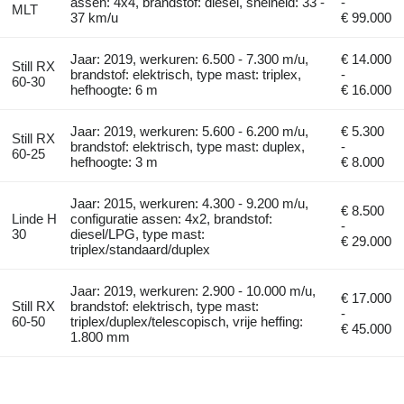
assen: 4x4, brandstof: diesel, snelheid: 33 -
-
MLT
37 km/u
€ 99.000
Jaar: 2019, werkuren: 6.500 - 7.300 m/u,
€ 14.000
Still RX
brandstof: elektrisch, type mast: triplex,
-
60-30
hefhoogte: 6 m
€ 16.000
Jaar: 2019, werkuren: 5.600 - 6.200 m/u,
€ 5.300
Still RX
brandstof: elektrisch, type mast: duplex,
-
60-25
hefhoogte: 3 m
€ 8.000
Jaar: 2015, werkuren: 4.300 - 9.200 m/u,
€ 8.500
Linde H
configuratie assen: 4x2, brandstof:
-
30
diesel/LPG, type mast:
€ 29.000
triplex/standaard/duplex
Jaar: 2019, werkuren: 2.900 - 10.000 m/u,
€ 17.000
Still RX
brandstof: elektrisch, type mast:
-
60-50
triplex/duplex/telescopisch, vrije heffing:
€ 45.000
1.800 mm