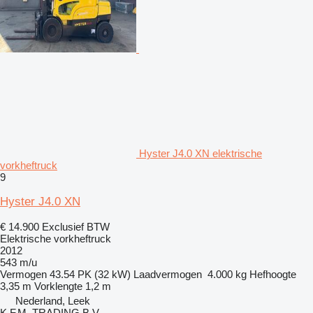
Hyster J4.0 XN elektrische
vorkheftruck
9
Hyster J4.0 XN
€ 14.900
Exclusief BTW
Elektrische vorkheftruck
2012
543 m/u
Vermogen
43.54 PK (32 kW)
Laadvermogen
4.000 kg
Hefhoogte
3,35 m
Vorklengte
1,2 m
Nederland, Leek
K.F.M. TRADING B.V.