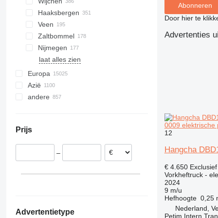
Wijchen
Abonneren
Haaksbergen
Door hier te klik
Veen
Advertenties u
Zaltbommel
Nijmegen
laat alles zien
Europa
Azië
Duitsland
andere
Polen
China
Spanje
Verenigde Arabische Emiraten
Oekraïne
België
Chili
0009 elektrische
Turkije
Prijs
Verenigd Koninkrijk
Argentinië
12
Azerbeidzjan
Italië
Colombia
Hangcha DBD1
Oezbekistan
–
Tsjechië
Moldavië
India
€ 4.650
Exclusie
Roemenië
Peru
Japan
Vorkheftruck - el
laat alles zien
Uruguay
2024
Kirgizië
9 m/u
Marokko
laat alles zien
Hefhoogte
0,25
laat alles zien
Nederland, V
Advertentietype
Petim Intern Tran