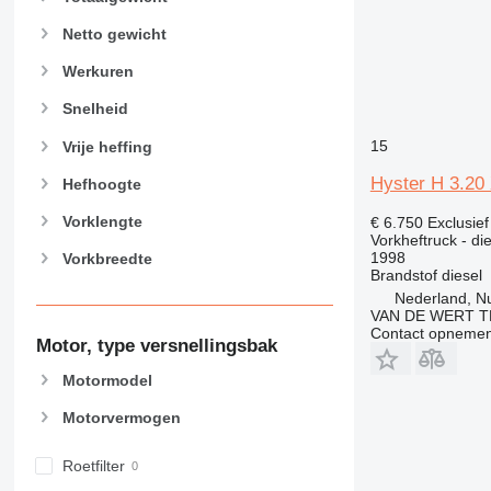
Netto gewicht
Werkuren
Snelheid
15
Vrije heffing
Hyster H 3.20
Hefhoogte
Vorklengte
€ 6.750
Exclusie
Vorkheftruck - di
1998
Vorkbreedte
Brandstof
diesel
Nederland, N
VAN DE WERT T
Contact opnemen
Motor, type versnellingsbak
Motormodel
Motorvermogen
Roetfilter