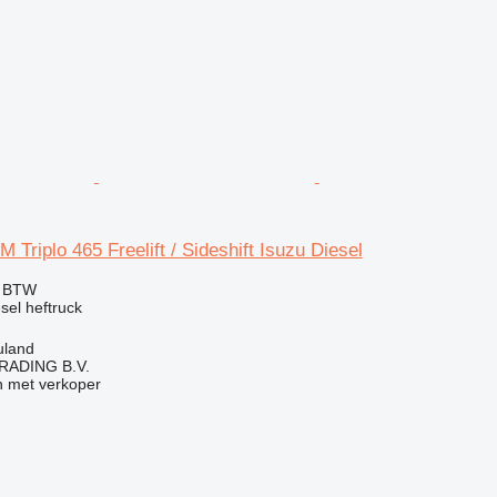
 Triplo 465 Freelift / Sideshift Isuzu Diesel
f BTW
esel heftruck
uland
RADING B.V.
 met verkoper