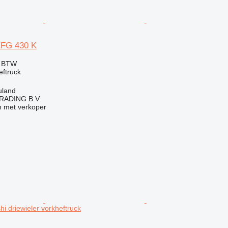
EFG 430 K
f BTW
eftruck
uland
RADING B.V.
 met verkoper
hi driewieler vorkheftruck