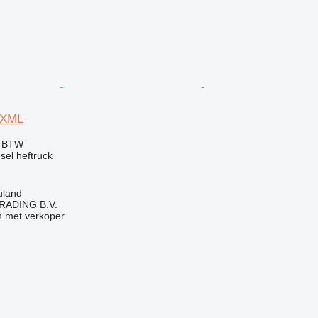
 XML
f BTW
esel heftruck
uland
RADING B.V.
 met verkoper