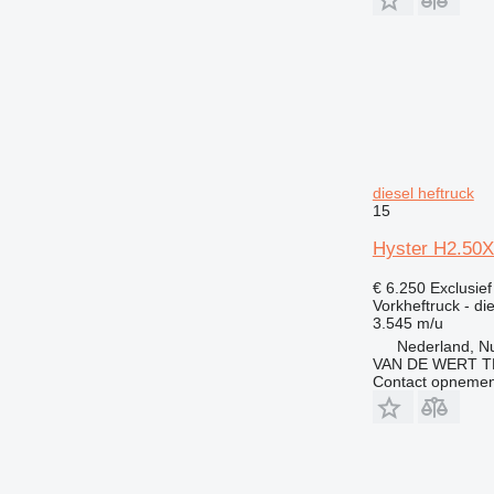
diesel heftruck
15
Hyster H2.50XM
€ 6.250
Exclusie
Vorkheftruck - di
3.545 m/u
Nederland, N
VAN DE WERT T
Contact opnemen