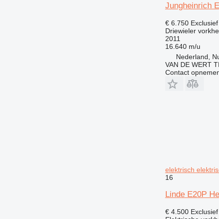
Jungheinrich 
€ 6.750
Exclusie
Driewieler vorkhe
2011
16.640 m/u
Nederland, N
VAN DE WERT T
Contact opnemen
elektrisch elektri
16
Linde E20P Hef
€ 4.500
Exclusie