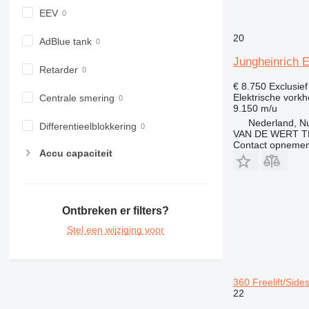
EEV
20
AdBlue tank
Jungheinrich 
Retarder
€ 8.750
Exclusie
Elektrische vorkh
Centrale smering
9.150 m/u
Nederland, N
Differentieelblokkering
VAN DE WERT T
Contact opnemen
Accu capaciteit
Ontbreken er filters?
Stel een wijziging voor
360 Freelift/Sides
22