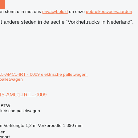
ken stemt u in met ons
privacybeleid
en onze
gebruikersvoorwaarden
.
it andere steden in de sectie “Vorkheftrucks in Nederland”.
 palletwagen
5-AMC1-IRT - 0009
f BTW
ektrische palletwagen
 m
Vorklengte
1,2 m
Vorkbreedte
1.390 mm
een
sport