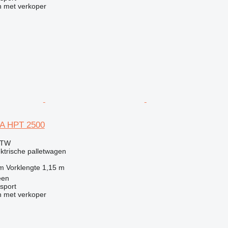
 met verkoper
A HPT 2500
BTW
ektrische palletwagen
 m
Vorklengte
1,15 m
een
sport
 met verkoper