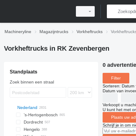
Machineryline
Magazijntrucks
Vorkheftrucks
Vorkheftruck
Vorkheftrucks in RK Zevenbergen
0 advertenti
Standplaats
Filter
Zoek binnen een straal
Sorteren
:
Datum 
Datum van invoe
Verkoopt u machi
Nederland
U kunt het met o
’s-Hertogenbosch
Plaats uw ad
Dordrecht
Schrijf je in om 
Hengelo