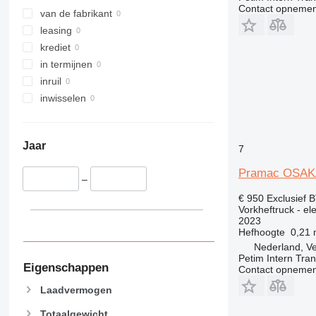
Contact opnemen
van de fabrikant
leasing
krediet
in termijnen
inruil
inwisselen
Jaar
7
Pramac OSAK
–
€ 950
Exclusief 
Vorkheftruck - el
2023
Hefhoogte
0,21
Nederland, V
Petim Intern Tran
Eigenschappen
Contact opnemen
Laadvermogen
Totaalgewicht