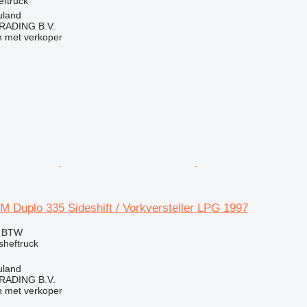
eftruck
uland
RADING B.V.
 met verkoper
 Duplo 335 Sideshift / Vorkversteller LPG 1997
f BTW
sheftruck
uland
RADING B.V.
 met verkoper