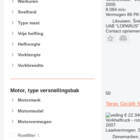
Werkuren
2005
8.084 m/u
Snelheid
Vermogen
86 PK
Litouwen, Šniū
Type mast
UAB "LOPARUS"
Contact opnemen
Vrije heffing
Hefhoogte
Vorklengte
Vorkbreedte
Motor, type versnellingsbak
50
Motormerk
Terex Girolift 
Motormodel
€ 22.3
Vorkheftruck - ro
Motorvermogen
2007
Laadvermogen
Roetfilter
Denemarken, 