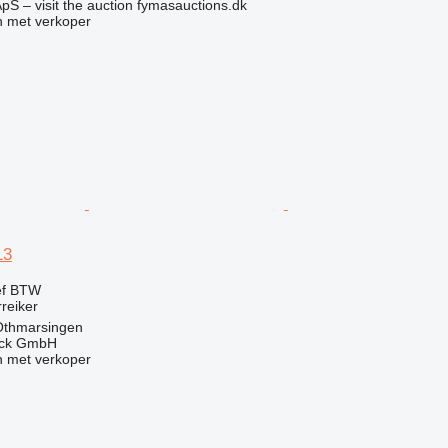
pS – visit the auction fymasauctions.dk
 met verkoper
13
ef BTW
rreiker
 Othmarsingen
uck GmbH
 met verkoper