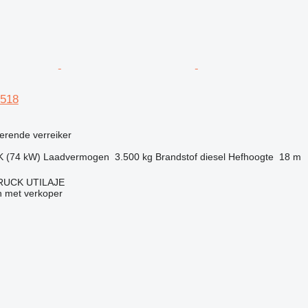
3518
terende verreiker
K (74 kW)
Laadvermogen
3.500 kg
Brandstof
diesel
Hefhoogte
18 m
RUCK UTILAJE
 met verkoper