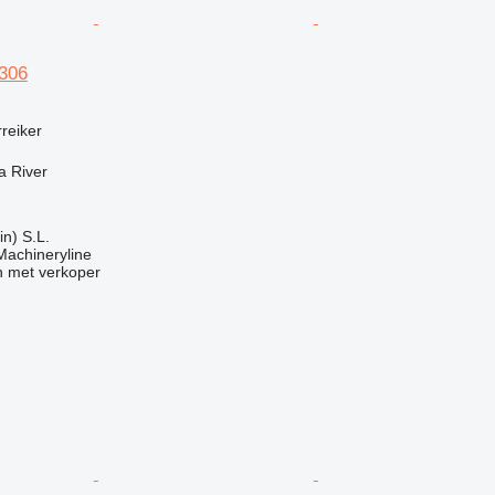
2306
rreiker
a River
in) S.L.
 Machineryline
 met verkoper