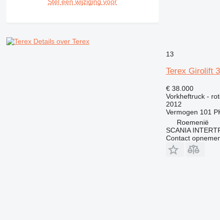
Stel een wijziging voor
Details over Terex
13
Terex Girolift 
€ 38.000
Vorkheftruck - ro
2012
Vermogen
101 P
Roemenië
SCANIA INTERT
Contact opnemen