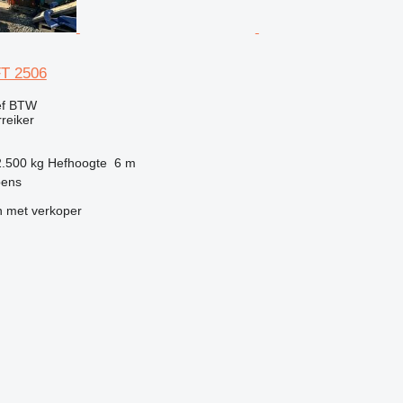
FT 2506
ef BTW
rreiker
2.500 kg
Hefhoogte
6 m
pens
 met verkoper