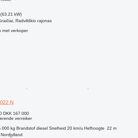
 (63.21 kW)
raičiai, Radviliškio rajonas
 met verkoper
5022 N
40
DKK 167.000
terende verreiker
5.000 kg
Brandstof
diesel
Snelheid
20 km/u
Hefhoogte
22 m
Nordjylland