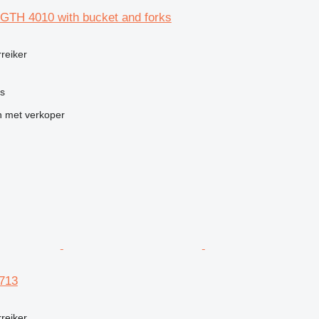
t GTH 4010 with bucket and forks
rreiker
is
 met verkoper
3713
rreiker