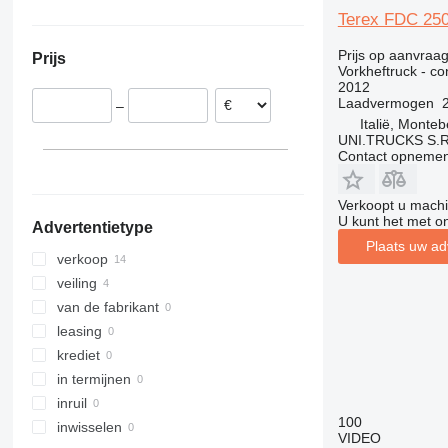
Italië
550
ERV
W-series
VJR
FV-X
45120
8FD
Terex FDC 25
Frankrijk
555-210R
ESC
FXH
52120
8FG
Prijs op aanvraa
Prijs
Roemenië
555-260R
ESD
FXV
LWE
Vorkheftruck - co
2012
Spanje
560
ESE
Kanvan
RRE
Laadvermogen
–
Duitsland
926
ETM
LTX
SPE
Italië, Monteb
Verenigd Koninkrijk
930
ETV
MX
SWE
UNI.TRUCKS S.R
Contact opnemen
Zwitserland
940
ETX
OPX
TSE
Litouwen
TLT
EZS
OXV
Verkoopt u machi
laat alles zien
TM
TFG
R-series
U kunt het met o
Advertentietype
RC
Plaats uw ad
RX
verkoop
SXD
veiling
SXH
van de fabrikant
leasing
krediet
in termijnen
inruil
100
inwisselen
VIDEO