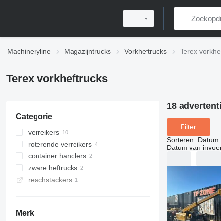
Machineryline
Magazijntrucks
Vorkheftrucks
Terex vorkhe
Terex vorkheftrucks
18 advertent
Categorie
Filter
verreikers
Sorteren
:
Datum 
roterende verreikers
Datum van invoe
container handlers
zware heftrucks
reachstackers
Merk