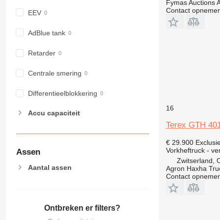
Fymas Auctions A
Contact opnemen
EEV
AdBlue tank
Retarder
Centrale smering
Differentieelblokkering
16
Accu capaciteit
Terex GTH 40
€ 29.900
Exclusi
Vorkheftruck - ve
Assen
Zwitserland,
Aantal assen
Agron Haxha Tr
Contact opnemen
Ontbreken er filters?