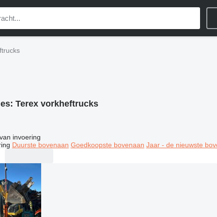
ftrucks
ies:
Terex vorkheftrucks
van invoering
ring
Duurste bovenaan
Goedkoopste bovenaan
Jaar - de nieuwste bo