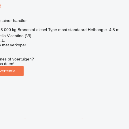
0
g
ntainer handler
25.000 kg
Brandstof
diesel
Type mast
standaard
Hefhoogte
4,5 m
ello Vicentino (VI)
.L.
 met verkoper
nes of voertuigen?
ns doen!
vertentie