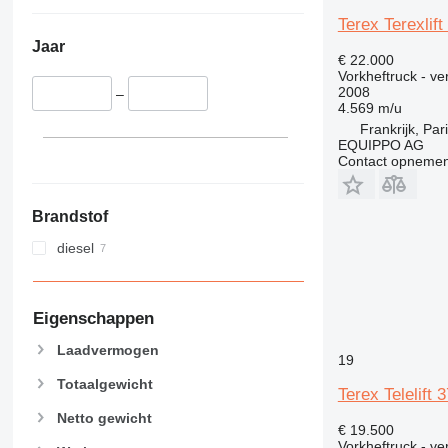
Terex Terexlif
Jaar
€ 22.000
Vorkheftruck - ve
2008
–
4.569 m/u
Frankrijk, Par
EQUIPPO AG
Contact opnemen
Brandstof
diesel
Eigenschappen
Laadvermogen
19
Totaalgewicht
Terex Telelift 
Netto gewicht
€ 19.500
Vorkheftruck - ve