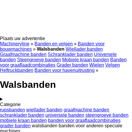
Plaats uw advertentie
Machineryline
»
Banden en velgen
»
Banden voor
bouwmachines
»
Walsbanden
Wiellader banden
Graafmachine banden
Schranklader banden
Universele
banden
Steengroeve banden
Mobiele kraan banden
Banden
voor graaflaadcombinaties
Grader banden
Wielen
Velgen
Heftruckbanden
Banden voor havenuitrusting
»
Walsbanden
Categorie
rupsbanden
wiellader banden
graafmachine banden
schranklader banden
universele banden
steengroeve banden
mobiele kraan banden
banden voor graaflaadcombinaties
grader banden
walsbanden
banden voor anderen speciale
machines