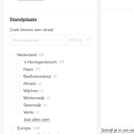
BB
SK
8820
SB
SF
XM
F-series
Unimog
Super
SP
Standplaats
PM
SW
RM
TCM
Zoek binnen een straal
W-series
WR
WS
Nederland
’s-Hertogenbosch
Haps
Badhoevedorp
Almelo
Wijchen
Winterswijk
Steenwijk
Venlo
laat alles zien
Europa
Schrijf je in om 