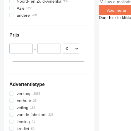
Noord- en Zuid-Amerika
Duitsland
Azië
Polen
VS
Abonneren
andere
Italië
Mexico
Turkije
Door hier te klik
Verenigd Koninkrijk
China
Oekraïne
Frankrijk
Verenigde Arabische Emiraten
Brazilië
Prijs
Roemenië
Zuid-Afrika
Israël
Litouwen
Moldavië
Maleisië
–
Oostenrijk
Colombia
Oezbekistan
laat alles zien
Australië
Georgië
Marokko
Japan
laat alles zien
Advertentietype
verkoop
Verhuur
veiling
van de fabrikant
leasing
krediet