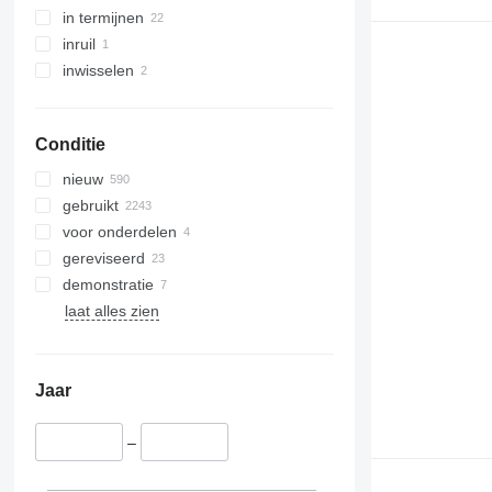
in termijnen
inruil
inwisselen
Conditie
nieuw
gebruikt
voor onderdelen
gereviseerd
demonstratie
laat alles zien
Jaar
–