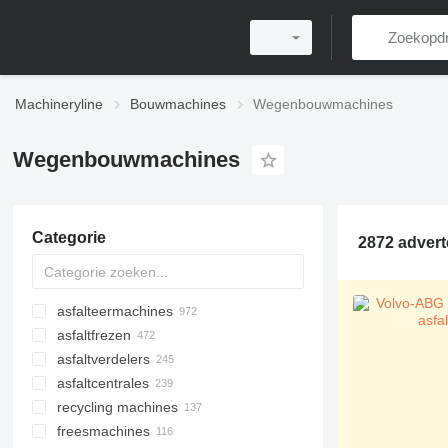
Machineryline
Bouwmachines
Wegenbouwmachines
Wegenbouwmachines
Categorie
2872 advert
asfalteermachines
asfaltfrezen
rups asfalteermachines
asfaltverdelers
asfalteermachines op wielen
asfaltcentrales
recycling machines
freesmachines