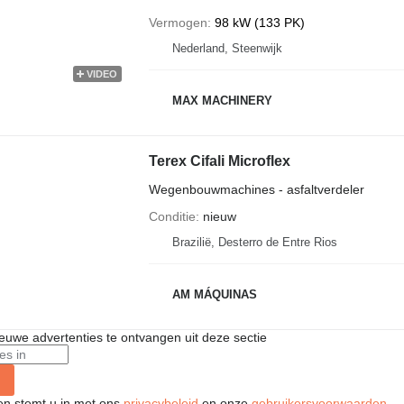
Vermogen
98 kW (133 PK)
Nederland, Steenwijk
VIDEO
MAX MACHINERY
Terex Cifali Microflex
Wegenbouwmachines - asfaltverdeler
Conditie
nieuw
Brazilië, Desterro de Entre Rios
AM MÁQUINAS
nieuwe advertenties te ontvangen uit deze sectie
ken stemt u in met ons
privacybeleid
en onze
gebruikersvoorwaarden
.