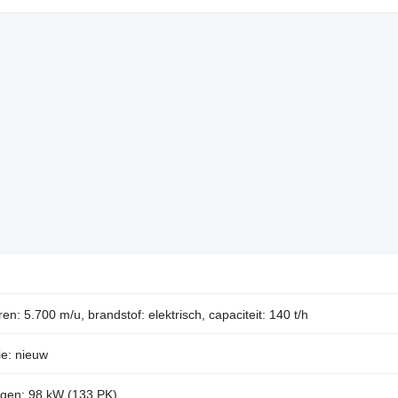
en: 5.700 m/u, brandstof: elektrisch, capaciteit: 140 t/h
ie: nieuw
ogen: 98 kW (133 PK)