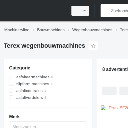
Machineryline
Bouwmachines
Wegenbouwmachines
Ter
Terex wegenbouwmachines
Categorie
8 advertent
asfalteermachines
slipform machines
asfalteermachines op wielen
asfaltcentrales
rups asfalteermachines
asfaltverdelers
Merk