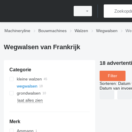
Machineryline
Bouwmachines
Walzen
Wegwalsen
Weg
Wegwalsen van Frankrijk
18 advertent
Categorie
Filter
kleine walzen
Sorteren
:
Datum 
wegwalsen
Datum van invoe
grondwalsen
laat alles zien
Merk
Ammann