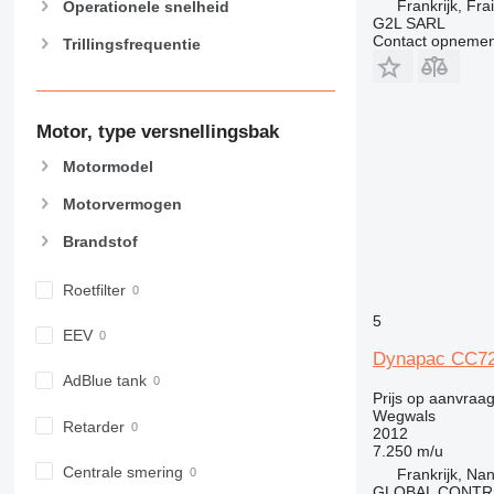
Frankrijk, Fra
Operationele snelheid
G2L SARL
Contact opnemen
Trillingsfrequentie
Motor, type versnellingsbak
Motormodel
Motorvermogen
Brandstof
Roetfilter
5
EEV
Dynapac CC7
AdBlue tank
Prijs op aanvraa
Wegwals
Retarder
2012
7.250 m/u
Centrale smering
Frankrijk, Na
GLOBAL CONTR