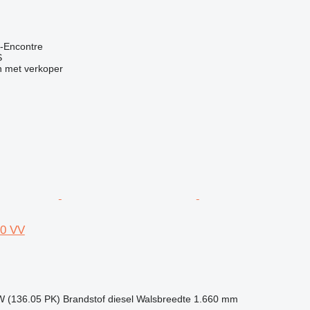
n-Encontre
S
 met verkoper
0 VV
W (136.05 PK)
Brandstof
diesel
Walsbreedte
1.660 mm