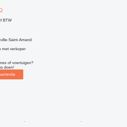
O
ef BTW
uville-Saint-Amand
 met verkoper
nes of voertuigen?
ns doen!
vertentie