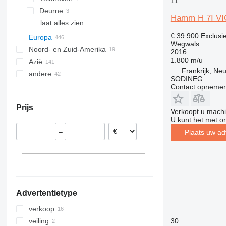
11
Deurne
Hamm H 7I VI
laat alles zien
€ 39.900
Exclusi
Europa
Wegwals
Noord- en Zuid-Amerika
Polen
2016
1.800 m/u
Azië
Duitsland
Mexico
Frankrijk, Ne
andere
Roemenië
VS
China
SODINEG
Italië
Verenigde Arabische Emiraten
Oekraïne
Contact opnemen
Litouwen
Brazilië
Turkije
Prijs
Hongarije
Kameroen
Verkoopt u machi
Maleisië
U kunt het met o
Verenigd Koninkrijk
Zuid-Afrika
India
–
Plaats uw ad
Frankrijk
Uruguay
Israël
laat alles zien
Nancy
Sierra Leone
Vietnam
Poitiers
Moldavië
Neuville-Saint-Amand
Ludres
Advertentietype
Capens
Lillers
verkoop
Fraize
30
veiling