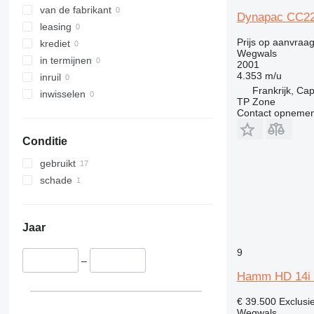
Saint-Aubin-sur-Gaillon
van de fabrikant
Dynapac CC2
laat alles zien
leasing
Prijs op aanvraa
krediet
Wegwals
in termijnen
2001
4.353 m/u
inruil
Frankrijk, Ca
inwisselen
TP Zone
Contact opnemen
Conditie
gebruikt
schade
Jaar
9
–
Hamm HD 14i
€ 39.500
Exclusi
Wegwals