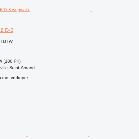
6 D-3
ef BTW
W (180 PK)
uville-Saint-Amand
 met verkoper