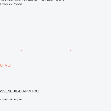
 met verkoper
0i VO
g
CHASSENEUIL-DU-POITOU
 met verkoper