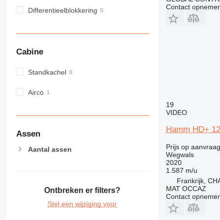
Contact opnemen
Differentieelblokkering
Cabine
Standkachel
Airco
19
VIDEO
Hamm HD+ 12
Assen
Prijs op aanvraa
Aantal assen
Wegwals
2020
1.587 m/u
Frankrijk, 
MAT OCCAZ
Ontbreken er filters?
Contact opnemen
Stel een wijziging voor