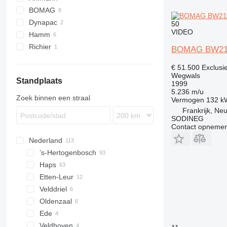
BOMAG
AV
Dynapac
BW
50
VIDEO
Hamm
CC
Richier
H-series
BOMAG BW21
HD
€ 51.500
Exclusi
Wegwals
Standplaats
1999
5.236 m/u
Zoek binnen een straal
Vermogen
132 k
Frankrijk, Ne
SODINEG
Contact opnemen
Nederland
’s-Hertogenbosch
Haps
Etten-Leur
Velddriel
Oldenzaal
Ede
Veldhoven