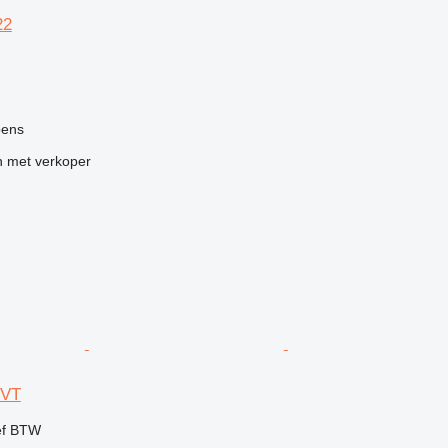
22
g
pens
 met verkoper
 VT
ef BTW