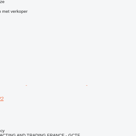
ize
 met verkoper
22
g
ncy
ACTING AND TRADING FRANCE - GCTF