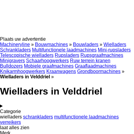
Plaats uw advertentie
Machineryline
»
Bouwmachines
»
Bouwladers
»
Wielladers
Schrankladers
Multifunctionele laadmachines
Mini-rupsladers
Telescopische wielladers
Rupsladers
Rupsgraafmachines
Minigravers
Schaarhoogwerkers
Ruw terrein kranen
Bulldozers
Mobiele graafmachines
Graaflaadmachines
Knikarmhoogwerkers
Kraanwagens
Grondboormachines
»
Wielladers in Velddriel
»
Wielladers in Velddriel
Categorie
wielladers
schrankladers
multifunctionele laadmachines
verreikers
laat alles zien
Merk