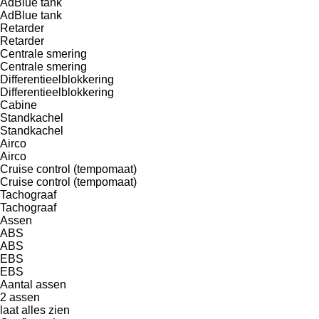
AdBlue tank
AdBlue tank
Retarder
Retarder
Centrale smering
Centrale smering
Differentieelblokkering
Differentieelblokkering
Cabine
Standkachel
Standkachel
Airco
Airco
Cruise control (tempomaat)
Cruise control (tempomaat)
Tachograaf
Tachograaf
Assen
ABS
ABS
EBS
EBS
Aantal assen
2 assen
laat alles zien