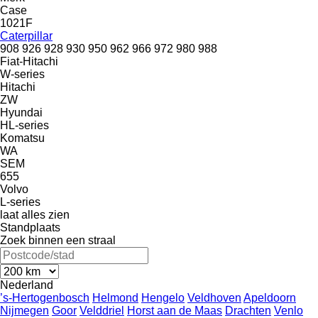
Case
1021F
Caterpillar
908
926
928
930
950
962
966
972
980
988
Fiat-Hitachi
W-series
Hitachi
ZW
Hyundai
HL-series
Komatsu
WA
SEM
655
Volvo
L-series
laat alles zien
Standplaats
Zoek binnen een straal
Nederland
’s-Hertogenbosch
Helmond
Hengelo
Veldhoven
Apeldoorn
Nijmegen
Goor
Velddriel
Horst aan de Maas
Drachten
Venlo