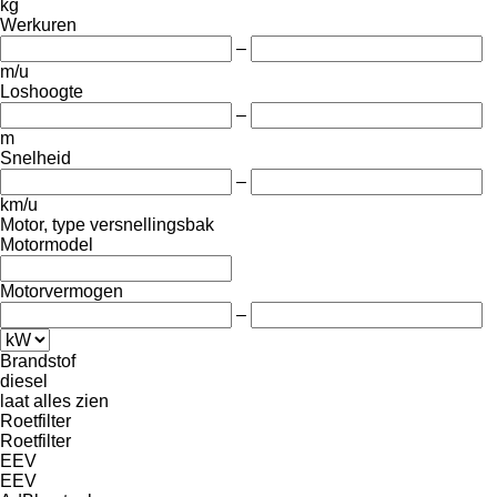
kg
Werkuren
–
m/u
Loshoogte
–
m
Snelheid
–
km/u
Motor, type versnellingsbak
Motormodel
Motorvermogen
–
Brandstof
diesel
laat alles zien
Roetfilter
Roetfilter
EEV
EEV