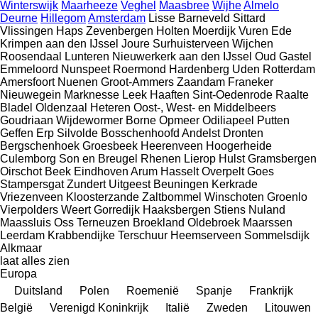
Winterswijk
Maarheeze
Veghel
Maasbree
Wijhe
Almelo
Deurne
Hillegom
Amsterdam
Lisse
Barneveld
Sittard
Vlissingen
Haps
Zevenbergen
Holten
Moerdijk
Vuren
Ede
Krimpen aan den IJssel
Joure
Surhuisterveen
Wijchen
Roosendaal
Lunteren
Nieuwerkerk aan den IJssel
Oud Gastel
Emmeloord
Nunspeet
Roermond
Hardenberg
Uden
Rotterdam
Amersfoort
Nuenen
Groot-Ammers
Zaandam
Franeker
Nieuwegein
Marknesse
Leek
Haaften
Sint-Oedenrode
Raalte
Bladel
Oldenzaal
Heteren
Oost-, West- en Middelbeers
Goudriaan
Wijdewormer
Borne
Opmeer
Odiliapeel
Putten
Geffen
Erp
Silvolde
Bosschenhoofd
Andelst
Dronten
Bergschenhoek
Groesbeek
Heerenveen
Hoogerheide
Culemborg
Son en Breugel
Rhenen
Lierop
Hulst
Gramsbergen
Oirschot
Beek
Eindhoven
Arum
Hasselt
Overpelt
Goes
Stampersgat
Zundert
Uitgeest
Beuningen
Kerkrade
Vriezenveen
Kloosterzande
Zaltbommel
Winschoten
Groenlo
Vierpolders
Weert
Gorredijk
Haaksbergen
Stiens
Nuland
Maassluis
Oss
Terneuzen
Broekland
Oldebroek
Maarssen
Leerdam
Krabbendijke
Terschuur
Heemserveen
Sommelsdijk
Alkmaar
laat alles zien
Europa
Duitsland
Polen
Roemenië
Spanje
Frankrijk
België
Verenigd Koninkrijk
Italië
Zweden
Litouwen