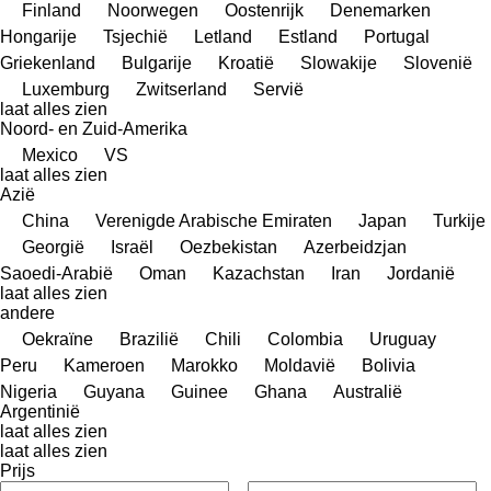
Finland
Noorwegen
Oostenrijk
Denemarken
Hongarije
Tsjechië
Letland
Estland
Portugal
Griekenland
Bulgarije
Kroatië
Slowakije
Slovenië
Luxemburg
Zwitserland
Servië
laat alles zien
Noord- en Zuid-Amerika
Mexico
VS
laat alles zien
Azië
China
Verenigde Arabische Emiraten
Japan
Turkije
Georgië
Israël
Oezbekistan
Azerbeidzjan
Saoedi-Arabië
Oman
Kazachstan
Iran
Jordanië
laat alles zien
andere
Oekraïne
Brazilië
Chili
Colombia
Uruguay
Peru
Kameroen
Marokko
Moldavië
Bolivia
Nigeria
Guyana
Guinee
Ghana
Australië
Argentinië
laat alles zien
laat alles zien
Prijs