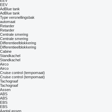
EEV
EEV
AdBlue tank
AdBlue tank
Type versnellingsbak
automaat
Retarder
Retarder
Centrale smering
Centrale smering
Differentieelblokkering
Differentieelblokkering
Cabine
Standkachel
Standkachel
Airco
Airco
Cruise control (tempomaat)
Cruise control (tempomaat)
Tachograaf
Tachograaf
Assen
ABS
ABS
EBS
EBS
Aantal assen