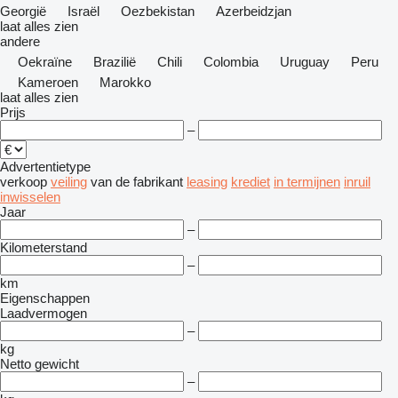
Georgië
Israël
Oezbekistan
Azerbeidzjan
laat alles zien
andere
Oekraïne
Brazilië
Chili
Colombia
Uruguay
Peru
Kameroen
Marokko
laat alles zien
Prijs
–
Advertentietype
verkoop
veiling
van de fabrikant
leasing
krediet
in termijnen
inruil
inwisselen
Jaar
–
Kilometerstand
–
km
Eigenschappen
Laadvermogen
–
kg
Netto gewicht
–