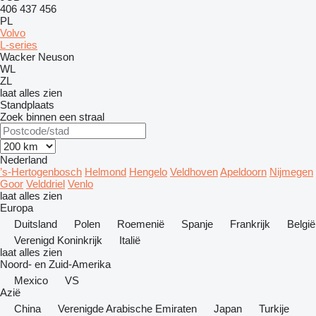
406
437
456
PL
Volvo
L-series
Wacker Neuson
WL
ZL
laat alles zien
Standplaats
Zoek binnen een straal
Nederland
’s-Hertogenbosch
Helmond
Hengelo
Veldhoven
Apeldoorn
Nijmegen
Goor
Velddriel
Venlo
laat alles zien
Europa
Duitsland
Polen
Roemenië
Spanje
Frankrijk
België
Verenigd Koninkrijk
Italië
laat alles zien
Noord- en Zuid-Amerika
Mexico
VS
Azië
China
Verenigde Arabische Emiraten
Japan
Turkije