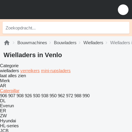
Bouwmachines
Bouwladers
Wielladers
Wielladers 
Wielladers in Venlo
Categorie
wielladers
verreikers
mini-rupsladers
laat alles zien
Merk
AR
Caterpillar
906
907
908
926
930
938
950
962
972
988
990
DL
Everun
ER
ZW
Hyundai
HL-series
JCB