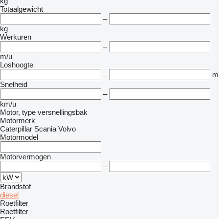
kg
Totaalgewicht
–
kg
Werkuren
–
m/u
Loshoogte
–
m
Snelheid
–
km/u
Motor, type versnellingsbak
Motormerk
Caterpillar
Scania
Volvo
Motormodel
Motorvermogen
–
Brandstof
diesel
Roetfilter
Roetfilter