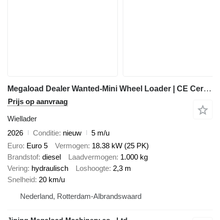
Megaload Dealer Wanted-Mini Wheel Loader | CE Certified | Best Choice for
Prijs op aanvraag
Wiellader
2026
Conditie
nieuw
5 m/u
Euro
Euro 5
Vermogen
18.38 kW (25 PK)
Brandstof
diesel
Laadvermogen
1.000 kg
Vering
hydraulisch
Loshoogte
2,3 m
Snelheid
20 km/u
Nederland, Rotterdam-Albrandswaard