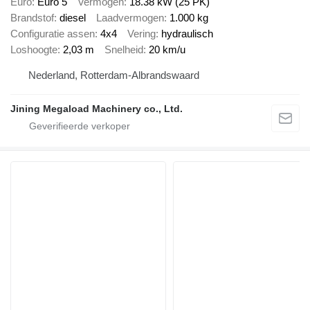
Euro
Euro 5
Vermogen
18.38 kW (25 PK)
Brandstof
diesel
Laadvermogen
1.000 kg
Configuratie assen
4x4
Vering
hydraulisch
Loshoogte
2,03 m
Snelheid
20 km/u
Nederland, Rotterdam-Albrandswaard
Jining Megaload Machinery co., Ltd.