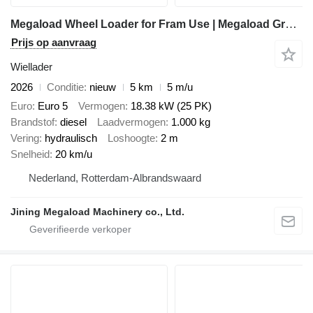
Megaload Wheel Loader for Fram Use | Megaload Group M1100 | Ideal for Cat
Prijs op aanvraag
Wiellader
2026
Conditie
nieuw
5 km
5 m/u
Euro
Euro 5
Vermogen
18.38 kW (25 PK)
Brandstof
diesel
Laadvermogen
1.000 kg
Vering
hydraulisch
Loshoogte
2 m
Snelheid
20 km/u
Nederland, Rotterdam-Albrandswaard
Jining Megaload Machinery co., Ltd.