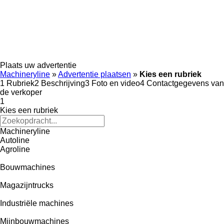
Plaats uw advertentie
Machineryline
»
Advertentie plaatsen
»
Kies een rubriek
1
Rubriek
2
Beschrijving
3
Foto en video
4
Contactgegevens van
de verkoper
1
Kies een rubriek
Machineryline
Autoline
Agroline
Bouwmachines
Magazijntrucks
Industriële machines
Mijnbouwmachines