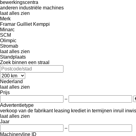
bewerkingscentra
anderen industriële machines
laat alles zien
Merk
Framar
Guilliet
Kemppi
Minarc
SCM
Olimpic
Stromab
laat alles zien
Standplaats
Zoek binnen een straal
Nederland
laat alles zien
Prijs
–
Advertentietype
verkoop
van de fabrikant
leasing
krediet
in termijnen
inruil
inwi
laat alles zien
Jaar
–
Machineryline ID