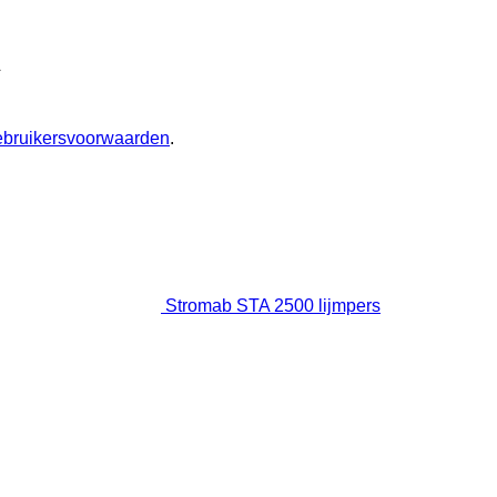
L
ebruikersvoorwaarden
.
Stromab STA 2500 lijmpers