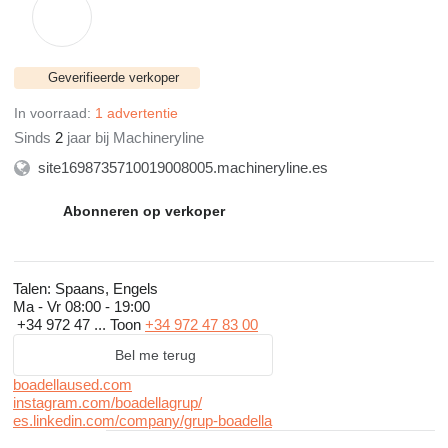
Geverifieerde verkoper
In voorraad:
1 advertentie
Sinds
2
jaar bij Machineryline
site1698735710019008005.machineryline.es
Abonneren op verkoper
Talen:
Spaans, Engels
Ma - Vr
08:00 - 19:00
+34 972 47 ...
Toon
+34 972 47 83 00
Bel me terug
boadellaused.com
instagram.com/boadellagrup/
es.linkedin.com/company/grup-boadella