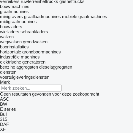
verreikers
ruwterreinheftrucks
gasheftrucks
bouwmachines
graafmachines
minigravers
graaflaadmachines
mobiele graafmachines
midigraafmachines
bouwladers
wielladers
schrankladers
walzen
wegwalsen
grondwalsen
boorinstallaties
horizontale grondboormachines
industriële machines
elektrische generatoren
benzine aggregaten
dieselaggregaten
diensten
voertuigleveringsdiensten
Merk
Geen resultaten gevonden voor deze zoekopdracht
ASC
BW
E series
Bull
315
DAF
XF