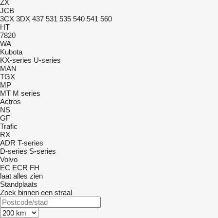
ZX
JCB
3CX
3DX
437
531
535
540
541
560
HT
7820
WA
Kubota
KX-series
U-series
MAN
TGX
MP
MT
M series
Actros
NS
GF
Trafic
RX
ADR
T-series
D-series
S-series
Volvo
EC
ECR
FH
laat alles zien
Standplaats
Zoek binnen een straal