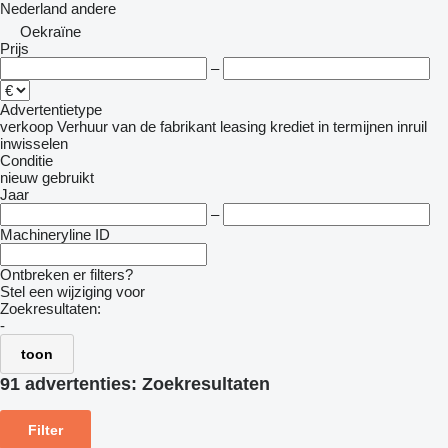
Nederland
andere
Oekraïne
Prijs
–
Advertentietype
verkoop
Verhuur
van de fabrikant
leasing
krediet
in termijnen
inruil
inwisselen
Conditie
nieuw
gebruikt
Jaar
–
Machineryline ID
Ontbreken er filters?
Stel een wijziging voor
Zoekresultaten:
-
toon
91 advertenties:
Zoekresultaten
Filter