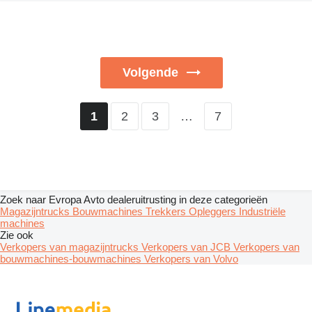
Volgende
2
3
…
7
1
Zoek naar Evropa Avto dealeruitrusting in deze categorieën
Magazijntrucks
Bouwmachines
Trekkers
Opleggers
Industriële
machines
Zie ook
Verkopers van magazijntrucks
Verkopers van JCB
Verkopers van
bouwmachines-bouwmachines
Verkopers van Volvo