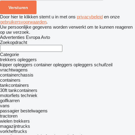
Door hier te klikken stemt u in met ons
privacybeleid
en onze
gebruikersvoorwaarden
.
Uw persoonlijke gegevens worden verwerkt om te kunnen reageren
op uw verzoek.
Advertenties Evropa Avto
Zoekopdracht
Categorie
trekkers
opleggers
kipper opleggers
container opleggers
opleggers schuifzeil
vrachtwagens
containerchassis
containers
tankcontainers
30ft tankcontainers
motorfiets techniek
golfkarren
vans
passagier bestelwagens
tractoren
wielen trekkers
magazijntrucks
vorkheftrucks