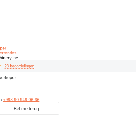
oper
ertenties
hineryline
23 beoordelingen
verkoper
on
+998 90 949 06 66
Bel me terug