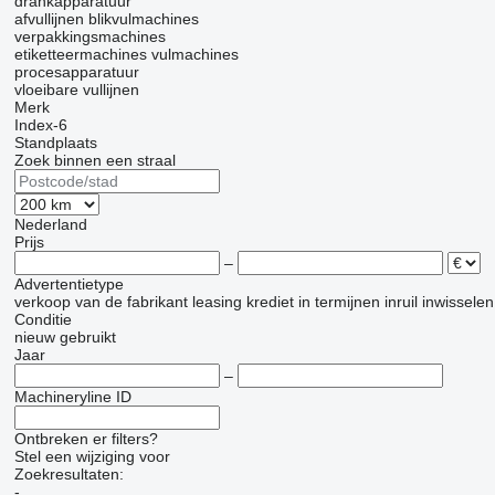
drankapparatuur
afvullijnen
blikvulmachines
verpakkingsmachines
etiketteermachines
vulmachines
procesapparatuur
vloeibare vullijnen
Merk
Index-6
Standplaats
Zoek binnen een straal
Nederland
Prijs
–
Advertentietype
verkoop
van de fabrikant
leasing
krediet
in termijnen
inruil
inwisselen
Conditie
nieuw
gebruikt
Jaar
–
Machineryline ID
Ontbreken er filters?
Stel een wijziging voor
Zoekresultaten:
-