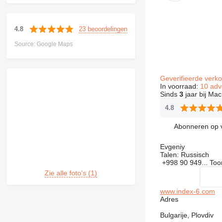
23 beoordelingen
4.8
Source: Google Maps
Geverifieerde verk
In voorraad:
10 adv
Sinds
3
jaar bij Mac
4.8
Abonneren op 
Evgeniy
Talen:
Russisch
+998 90 949...
To
Zie alle foto's (1)
www.index-6.com
Adres
Bulgarije, Plovdiv