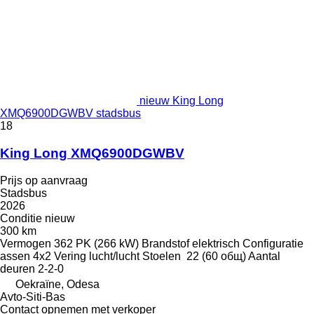
nieuw King Long
XMQ6900DGWBV stadsbus
18
King Long XMQ6900DGWBV
Prijs op aanvraag
Stadsbus
2026
Conditie
nieuw
300 km
Vermogen
362 PK (266 kW)
Brandstof
elektrisch
Configuratie
assen
4x2
Vering
lucht/lucht
Stoelen
22 (60 общ)
Aantal
deuren
2-2-0
Oekraïne, Odesa
Avto-Siti-Bas
Contact opnemen met verkoper