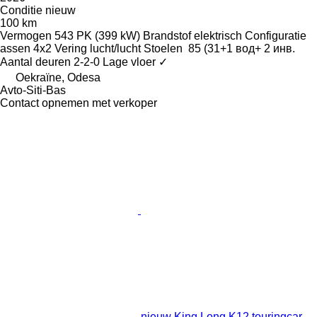
Conditie
nieuw
100 km
Vermogen
543 PK (399 kW)
Brandstof
elektrisch
Configuratie
assen
4x2
Vering
lucht/lucht
Stoelen
85 (31+1 вод+ 2 инв.
Aantal deuren
2-2-0
Lage vloer
✓
Oekraïne, Odesa
Avto-Siti-Bas
Contact opnemen met verkoper
nieuw King Long K12 touringcar