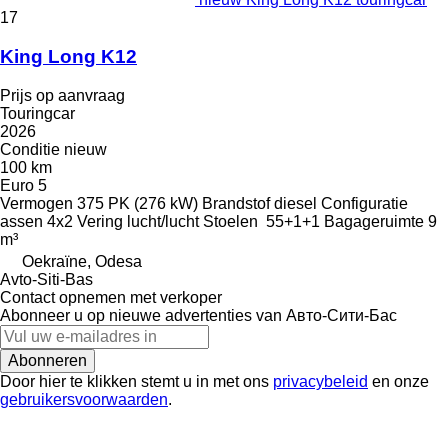
17
King Long K12
Prijs op aanvraag
Touringcar
2026
Conditie
nieuw
100 km
Euro 5
Vermogen
375 PK (276 kW)
Brandstof
diesel
Configuratie
assen
4x2
Vering
lucht/lucht
Stoelen
55+1+1
Bagageruimte
9
m³
Oekraïne, Odesa
Avto-Siti-Bas
Contact opnemen met verkoper
Abonneer u op nieuwe advertenties van Авто-Сити-Бас
Abonneren
Door hier te klikken stemt u in met ons
privacybeleid
en onze
gebruikersvoorwaarden
.