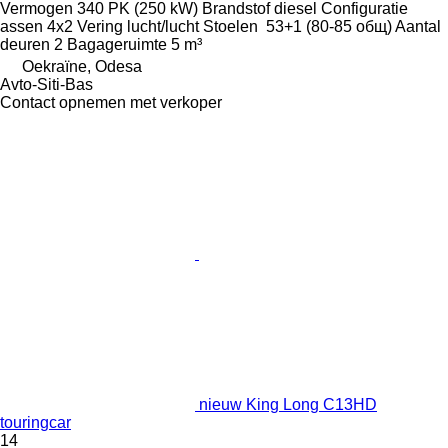
Vermogen
340 PK (250 kW)
Brandstof
diesel
Configuratie
assen
4x2
Vering
lucht/lucht
Stoelen
53+1 (80-85 общ)
Aantal
deuren
2
Bagageruimte
5 m³
Oekraïne, Odesa
Avto-Siti-Bas
Contact opnemen met verkoper
nieuw King Long C13HD
touringcar
14