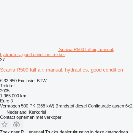
Scania R500 full air, manual,
hydraulics, good condition trekker
27
Scania R500 full air, manual, hydraulics, good condition
€ 32.950
Exclusief BTW
Trekker
2005
1.365.000 km
Euro 3
Vermogen
500 PK (368 kW)
Brandstof
diesel
Configuratie assen
6x2
Nederland, Kerkdriel
Contact opnemen met verkoper
Zoek naar R. Lansdaal Trucks dealeruitrusting in deze categorieën