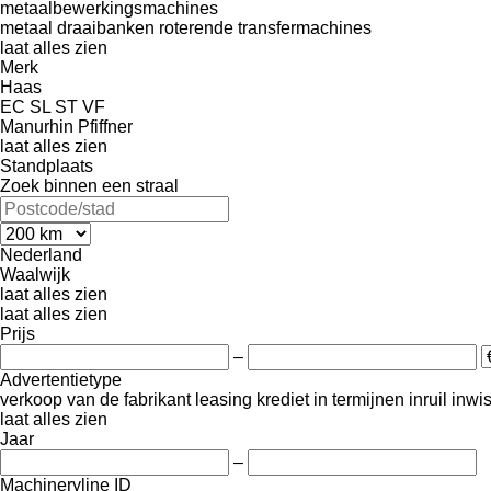
metaalbewerkingsmachines
metaal draaibanken
roterende transfermachines
laat alles zien
Merk
Haas
EC
SL
ST
VF
Manurhin
Pfiffner
laat alles zien
Standplaats
Zoek binnen een straal
Nederland
Waalwijk
laat alles zien
laat alles zien
Prijs
–
Advertentietype
verkoop
van de fabrikant
leasing
krediet
in termijnen
inruil
inwi
laat alles zien
Jaar
–
Machineryline ID