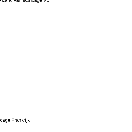
0
Land van fabricage
VS
icage
Frankrijk