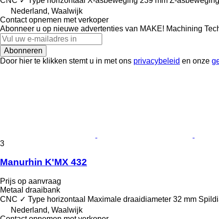
CNC
✓
Type
horizontaal
X-asbeweging
239 mm
Z-asbewegin
Nederland, Waalwijk
Contact opnemen met verkoper
Abonneer u op nieuwe advertenties van MAKE! Machining Tec
Abonneren
Door hier te klikken stemt u in met ons
privacybeleid
en onze
g
3
Manurhin K'MX 432
Prijs op aanvraag
Metaal draaibank
CNC
✓
Type
horizontaal
Maximale draaidiameter
32 mm
Spild
Nederland, Waalwijk
Contact opnemen met verkoper