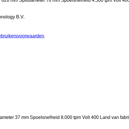
g
826 mm
Spildiameter
76 mm
Spoelsnelheid
4.500 tpm
Volt
40
hnology B.V.
ebruikersvoorwaarden
.
iameter
37 mm
Spoelsnelheid
8.000 tpm
Volt
400
Land van fabr