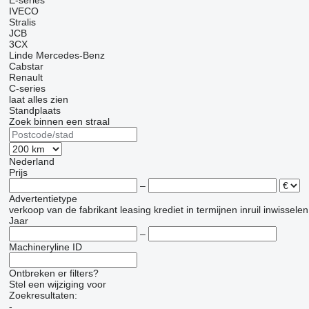
E-series
IVECO
Stralis
JCB
3CX
Linde
Mercedes-Benz
Cabstar
Renault
C-series
laat alles zien
Standplaats
Zoek binnen een straal
Nederland
Prijs
–
Advertentietype
verkoop
van de fabrikant
leasing
krediet
in termijnen
inruil
inwisselen
Jaar
–
Machineryline ID
Ontbreken er filters?
Stel een wijziging voor
Zoekresultaten:
-