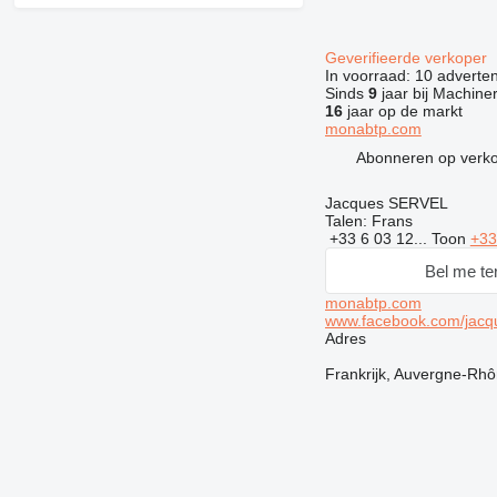
Geverifieerde verkoper
In voorraad:
10 adverten
Sinds
9
jaar bij Machiner
16
jaar op de markt
monabtp.com
Abonneren op verk
Jacques SERVEL
Talen:
Frans
+33 6 03 12...
Toon
+33
Bel me te
monabtp.com
www.facebook.com/jacqu
Adres
Frankrijk, Auvergne-Rhô