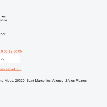
ties
yline
oper
 6 03 12 80 05
rug
es.servel.359
ne-Alpes, 26320, Saint Marcel les Valence, ZA les Plaines