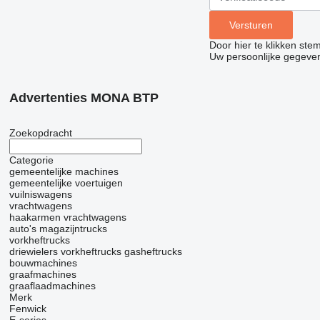
Door hier te klikken ste
Uw persoonlijke gegeve
Advertenties MONA BTP
Zoekopdracht
Categorie
gemeentelijke machines
gemeentelijke voertuigen
vuilniswagens
vrachtwagens
haakarmen vrachtwagens
auto's
magazijntrucks
vorkheftrucks
driewielers vorkheftrucks
gasheftrucks
bouwmachines
graafmachines
graaflaadmachines
Merk
Fenwick