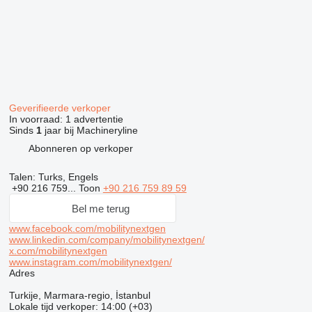
Geverifieerde verkoper
In voorraad:
1 advertentie
Sinds
1
jaar bij Machineryline
Abonneren op verkoper
Talen:
Turks, Engels
+90 216 759...
Toon
+90 216 759 89 59
Bel me terug
www.facebook.com/mobilitynextgen
www.linkedin.com/company/mobilitynextgen/
x.com/mobilitynextgen
www.instagram.com/mobilitynextgen/
Adres
Turkije, Marmara-regio, İstanbul
Lokale tijd verkoper: 14:00 (+03)