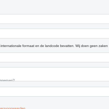
 internationale formaat en de landcode bevatten.
Wij doen geen zaken 
kersvoorwaarden
.