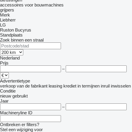
accessoires voor bouwmachines
grijpers
Merk
Liebherr
LG
Ruston Bucyrus
Standplaats
Zoek binnen een straal
Nederland
Prijs
–
Advertentietype
verkoop
van de fabrikant
leasing
krediet
in termijnen
inruil
inwisselen
Conditie
nieuw
gebruikt
Jaar
–
Machineryline ID
Ontbreken er filters?
Stel een wijziging voor