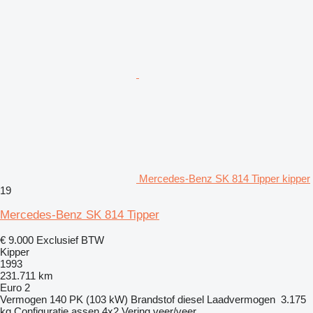
Mercedes-Benz SK 814 Tipper kipper
19
Mercedes-Benz SK 814 Tipper
€ 9.000
Exclusief BTW
Kipper
1993
231.711 km
Euro 2
Vermogen
140 PK (103 kW)
Brandstof
diesel
Laadvermogen
3.175
kg
Configuratie assen
4x2
Vering
veer/veer