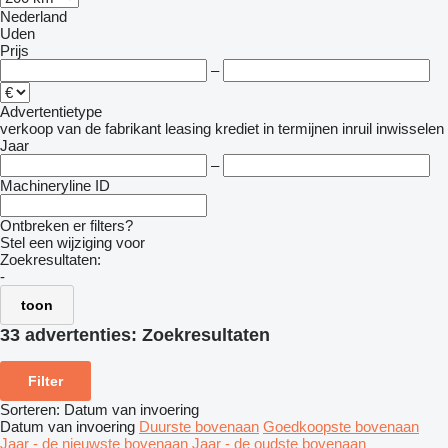
Nederland
Uden
Prijs
–
Advertentietype
verkoop
van de fabrikant
leasing
krediet
in termijnen
inruil
inwisselen
Jaar
–
Machineryline ID
Ontbreken er filters?
Stel een wijziging voor
Zoekresultaten:
-
toon
33 advertenties:
Zoekresultaten
Filter
Sorteren
:
Datum van invoering
Datum van invoering
Duurste bovenaan
Goedkoopste bovenaan
Jaar - de nieuwste bovenaan
Jaar - de oudste bovenaan