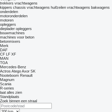
trekkers
vrachtwagens
kippers
chassis vrachtwagens
huifzeilen vrachtwagens
bakwagens
onderdelen
motoronderdelen
motoren
opleggers
dieplader opleggers
bouwmachines
machines voor beton
betonmixers
Merk
DAF
CF
LF
XF
MAN
TGA
Mercedes-Benz
Actros
Atego
Axor
SK
Nooteboom
Renault
Magnum
Scania
R-series
laat alles zien
Standplaats
Zoek binnen een straal