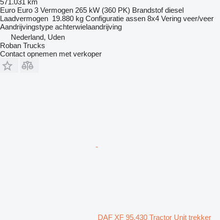
571.031 km
Euro
Euro 3
Vermogen
265 kW (360 PK)
Brandstof
diesel
Laadvermogen
19.880 kg
Configuratie assen
8x4
Vering
veer/veer
Aandrijvingstype
achterwielaandrijving
Nederland, Uden
Roban Trucks
Contact opnemen met verkoper
DAF XF 95.430 Tractor Unit trekker