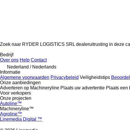
Zoek naar RYDER LOGISTICS SRL dealeruitrusting in deze ca
disallow-in-dsa
Bedrijf
Over ons
Help
Contact
Nederland / Nederlands
Informatie
Algemene voorwaarden
Privacybeleid
Veiligheidstips
Beoordel
Onze aanbiedingen
Adverteren op Machineryline
Plaats uw advertentie
Plaats een
Voor verkopers
Onze projecten
Autoline™
Machineryline™
Agroline™
Linemedia Digital ™