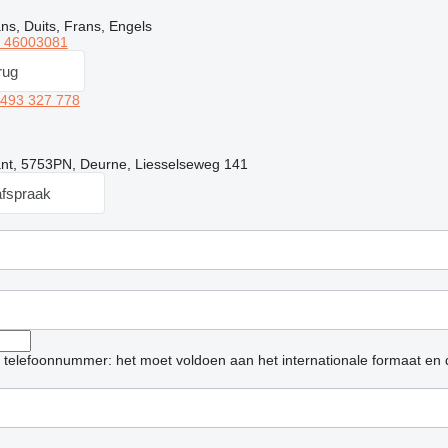
s, Duits, Frans, Engels
6 46003081
rug
 493 327 778
nt, 5753PN, Deurne, Liesselseweg 141
fspraak
et telefoonnummer: het moet voldoen aan het internationale formaat en