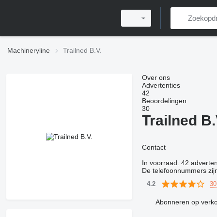
Machineryline
Trailned B.V.
Over ons
Advertenties
42
Beoordelingen
30
Trailned B.
Contact
In voorraad:
42 adverten
De telefoonnummers zij
30
4.2
Abonneren op verk