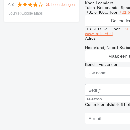
Koen Leenders
30 beoordelingen
4.2
Talen:
Nederlands, Spaan
+31 6 460...
Toon
+31 
Source: Google Maps
Bel me te
+31 493 32...
Toon
+31
www.trailned.nl
Adres
Nederland, Noord-Braba
Maak een a
Bericht verzenden
Controleer alstublieft h