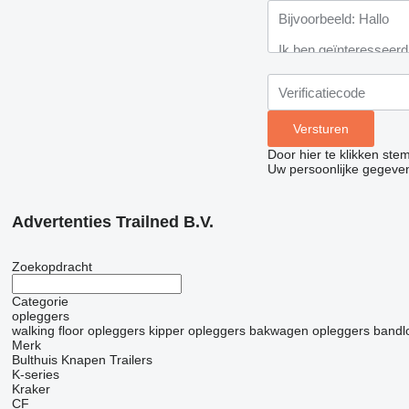
Door hier te klikken ste
Uw persoonlijke gegeve
Advertenties Trailned B.V.
Zoekopdracht
Categorie
opleggers
walking floor opleggers
kipper opleggers
bakwagen opleggers
bandl
Merk
Bulthuis
Knapen Trailers
K-series
Kraker
CF