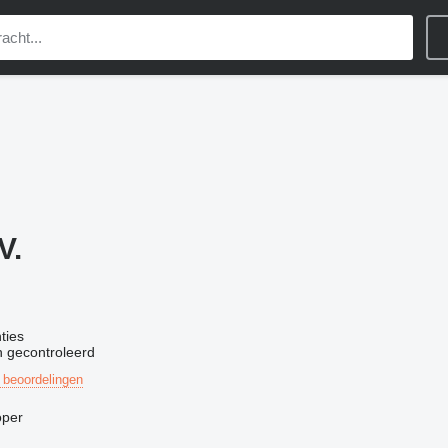
V.
ties
n gecontroleerd
 beoordelingen
oper