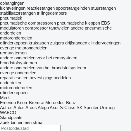
ophangingen
luchtveringen
reactiestangen
spoorstangeinden
stuurstangen
stabilisatorstangen
trillingsdempers
pneumatiek
pneumatische compressoren
pneumatische kleppen
EBS
modulatoren
compressor tandwielen
andere pneumatische
onderdelen
motoronderdelen
cilinderkoppen
krukassen
zuigers
drijfstangen
cilindervoeringen
overige motoronderdelen
remsystemen
andere onderdelen voor het remsysteem
brandstofsystemen
andere onderdelen van het brandstofsysteem
overige onderdelen
reparatiesetten
bevestigingsmiddelen
onderdelen
motoronderdelen
cilinderkoppen
Merk
Freenco
Knorr-Bremse
Mercedes-Benz
Actros
Antos
Arocs
Atego
Axor
S-Class
SK
Sprinter
Unimog
WABCO
Standplaats
Zoek binnen een straal