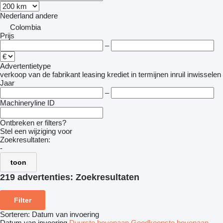
Nederland
andere
Colombia
Prijs
–
Advertentietype
verkoop
van de fabrikant
leasing
krediet
in termijnen
inruil
inwisselen
Jaar
–
Machineryline ID
Ontbreken er filters?
Stel een wijziging voor
Zoekresultaten:
-
toon
219 advertenties:
Zoekresultaten
Filter
Sorteren
:
Datum van invoering
Datum van invoering
Duurste bovenaan
Goedkoopste bovenaan