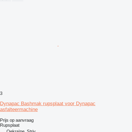
3
Dynapac Bashmak rupsplaat voor Dynapac
asfalteermachine
Prijs op aanvraag
Rupsplaat
Oekraïne, Striy