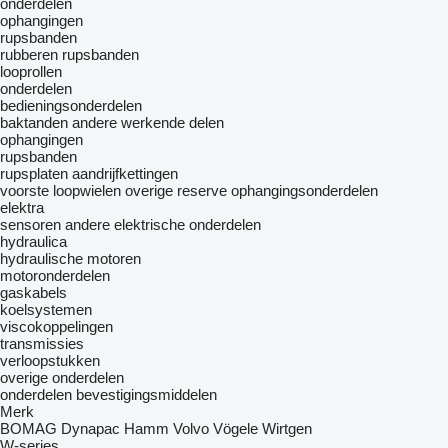
onderdelen
ophangingen
rupsbanden
rubberen rupsbanden
looprollen
onderdelen
bedieningsonderdelen
baktanden
andere werkende delen
ophangingen
rupsbanden
rupsplaten
aandrijfkettingen
voorste loopwielen
overige reserve ophangingsonderdelen
elektra
sensoren
andere elektrische onderdelen
hydraulica
hydraulische motoren
motoronderdelen
gaskabels
koelsystemen
viscokoppelingen
transmissies
verloopstukken
overige onderdelen
onderdelen
bevestigingsmiddelen
Merk
BOMAG
Dynapac
Hamm
Volvo
Vögele
Wirtgen
W-series