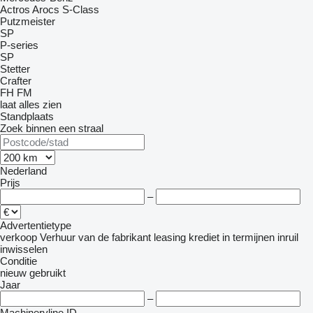
Actros
Arocs
S-Class
Putzmeister
SP
P-series
SP
Stetter
Crafter
FH
FM
laat alles zien
Standplaats
Zoek binnen een straal
Nederland
Prijs
–
Advertentietype
verkoop
Verhuur
van de fabrikant
leasing
krediet
in termijnen
inruil
inwisselen
Conditie
nieuw
gebruikt
Jaar
–
Machineryline ID