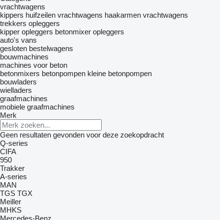
vrachtwagens
kippers
huifzeilen vrachtwagens
haakarmen vrachtwagens
trekkers
opleggers
kipper opleggers
betonmixer opleggers
auto's
vans
gesloten bestelwagens
bouwmachines
machines voor beton
betonmixers
betonpompen
kleine betonpompen
bouwladers
wielladers
graafmachines
mobiele graafmachines
Merk
Geen resultaten gevonden voor deze zoekopdracht
Q-series
CIFA
950
Trakker
A-series
MAN
TGS
TGX
Meiller
MHKS
Mercedes-Benz