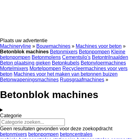
Plaats uw advertentie
Machineryline
»
Bouwmachines
»
Machines voor beton
»
Betonblok machines
Betonmixers
Betonpompen
Kleine
betonpompen
Betonmolens
Cementsilo's
Betontrilnaalden
Beton plaatsing gieken
Betonkubels
Betonvloermachines
Mortelmixers
Mortelpompen
Recycleermachines voor vers
beton
Machines voor het maken van betonnen buizen
Betonwapeningsmachines
Rupsgraafmachines
»
Betonblok machines
Categorie
Geen resultaten gevonden voor deze zoekopdracht
betonmixers
betonpompen
betoncentrales