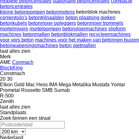
mobiele betoncentrales
stationaire betoncentrales
compacte
betoncentrales
kleine betonpompen
betonmolens
betonblok machines
cementsilo's
betontrilnaalden
beton plaatsing gieken
betonkubels
betonmixer opleggers
betonmixer trommels
mortelmixers
mortelpompen
betonvloermachines
slipform
machines
betonmallen
betonblokmallen
recycleermachines
voor vers beton
machines voor het maken van betonnen buizen
betonwapeningsmachines
beton gietmallen
laat alles zien
Merk
AME
Conmach
BlockKing
Constmach
20
30
Elkon
Gold Mac
Hess
IMA
Mega
Metalika
Mustafa Yontar
Prometal
Rossetto
SMB
Sumab
R-500
Zenith
laat alles zien
Standplaats
Zoek binnen een straal
Nederland