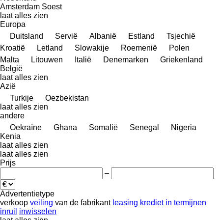
Amsterdam
Soest
laat alles zien
Europa
Duitsland
Servië
Albanië
Estland
Tsjechië
Kroatië
Letland
Slowakije
Roemenië
Polen
Malta
Litouwen
Italië
Denemarken
Griekenland
België
laat alles zien
Azië
Turkije
Oezbekistan
laat alles zien
andere
Oekraïne
Ghana
Somalië
Senegal
Nigeria
Kenia
laat alles zien
laat alles zien
Prijs
–
Advertentietype
verkoop
veiling
van de fabrikant
leasing
krediet
in termijnen
inruil
inwisselen