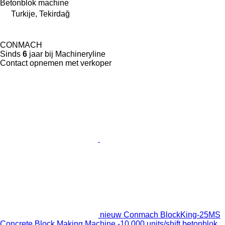
Betonblok machine
Turkije, Tekirdağ
CONMACH
Sinds
6
jaar bij Machineryline
Contact opnemen met verkoper
nieuw Conmach BlockKing-25MS
Concrete Block Making Machine -10.000 units/shift betonblok