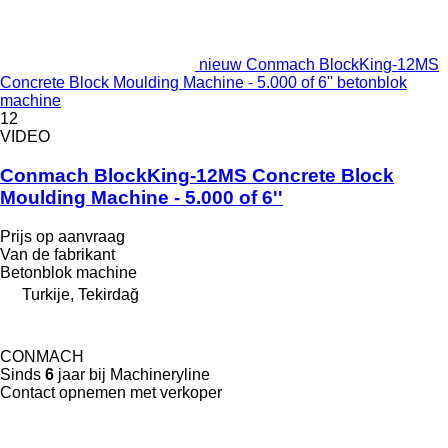
nieuw Conmach BlockKing-12MS
Concrete Block Moulding Machine - 5.000 of 6'' betonblok
machine
12
VIDEO
Conmach BlockKing-12MS Concrete Block
Moulding Machine - 5.000 of 6''
Prijs op aanvraag
Van de fabrikant
Betonblok machine
Turkije, Tekirdağ
CONMACH
Sinds
6
jaar bij Machineryline
Contact opnemen met verkoper