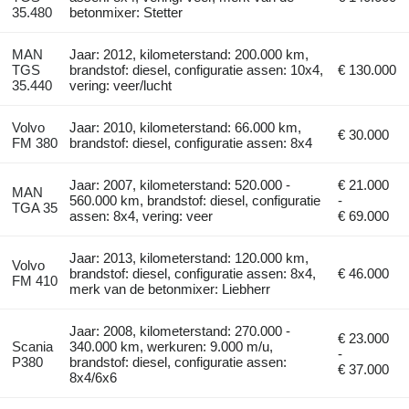
35.480
betonmixer: Stetter
MAN
Jaar: 2012, kilometerstand: 200.000 km,
TGS
brandstof: diesel, configuratie assen: 10x4,
€ 130.000
35.440
vering: veer/lucht
Volvo
Jaar: 2010, kilometerstand: 66.000 km,
€ 30.000
FM 380
brandstof: diesel, configuratie assen: 8x4
Jaar: 2007, kilometerstand: 520.000 -
€ 21.000
MAN
560.000 km, brandstof: diesel, configuratie
-
TGA 35
assen: 8x4, vering: veer
€ 69.000
Jaar: 2013, kilometerstand: 120.000 km,
Volvo
brandstof: diesel, configuratie assen: 8x4,
€ 46.000
FM 410
merk van de betonmixer: Liebherr
Jaar: 2008, kilometerstand: 270.000 -
€ 23.000
Scania
340.000 km, werkuren: 9.000 m/u,
-
P380
brandstof: diesel, configuratie assen:
€ 37.000
8x4/6x6