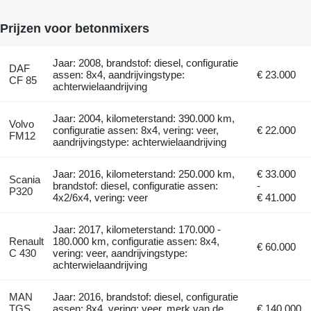
Prijzen voor betonmixers
Jaar: 2008, brandstof: diesel, configuratie
DAF
assen: 8x4, aandrijvingstype:
€ 23.000
CF 85
achterwielaandrijving
Jaar: 2004, kilometerstand: 390.000 km,
Volvo
configuratie assen: 8x4, vering: veer,
€ 22.000
FM12
aandrijvingstype: achterwielaandrijving
Jaar: 2016, kilometerstand: 250.000 km,
€ 33.000
Scania
brandstof: diesel, configuratie assen:
-
P320
4x2/6x4, vering: veer
€ 41.000
Jaar: 2017, kilometerstand: 170.000 -
Renault
180.000 km, configuratie assen: 8x4,
€ 60.000
C 430
vering: veer, aandrijvingstype:
achterwielaandrijving
MAN
Jaar: 2016, brandstof: diesel, configuratie
TGS
assen: 8x4, vering: veer, merk van de
€ 140.000