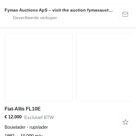
Fymas Auctions ApS – visit the auction fymasauctions.dk
Fiat-Allis FL10E
€ 12.000
Exclusief BTW
Bouwlader - rupslader
1992
10.000 m/u