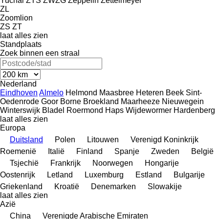
Yuchai
ZTS
ZWZG
Zeppelin
Zettelmeyer
ZL
Zoomlion
ZS
ZT
laat alles zien
Standplaats
Zoek binnen een straal
Nederland
Eindhoven
Almelo
Helmond
Maasbree
Heteren
Beek
Sint-
Oedenrode
Goor
Borne
Broekland
Maarheeze
Nieuwegein
Winterswijk
Bladel
Roermond
Haps
Wijdewormer
Hardenberg
laat alles zien
Europa
Duitsland
Polen
Litouwen
Verenigd Koninkrijk
Roemenië
Italië
Finland
Spanje
Zweden
België
Tsjechië
Frankrijk
Noorwegen
Hongarije
Oostenrijk
Letland
Luxemburg
Estland
Bulgarije
Griekenland
Kroatië
Denemarken
Slowakije
laat alles zien
Azië
China
Verenigde Arabische Emiraten