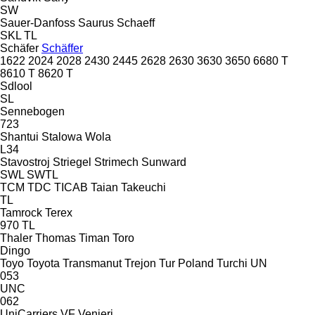
SW
Sauer-Danfoss
Saurus
Schaeff
SKL
TL
Schäfer
Schäffer
1622
2024
2028
2430
2445
2628
2630
3630
3650
6680 T
8610 T
8620 T
Sdlool
SL
Sennebogen
723
Shantui
Stalowa Wola
L34
Stavostroj
Striegel
Strimech
Sunward
SWL
SWTL
TCM
TDC
TICAB
Taian
Takeuchi
TL
Tamrock
Terex
970
TL
Thaler
Thomas
Timan
Toro
Dingo
Toyo
Toyota
Transmanut
Trejon
Tur Poland
Turchi
UN
053
UNC
062
UniCarriers
VF Venieri