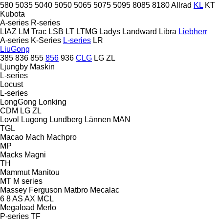
580
5035
5040
5050
5065
5075
5095
8085
8180
Allrad
KL
KT
Kubota
A-series
R-series
LIAZ
LM Trac
LSB
LT
LTMG
Ladys
Landward
Libra
Liebherr
A-series
K-Series
L-series
LR
LiuGong
385
836
855
856
936
CLG
LG
ZL
Ljungby Maskin
L-series
Locust
L-series
LongGong
Lonking
CDM
LG
ZL
Lovol
Lugong
Lundberg
Lännen
MAN
TGL
Macao
Mach
Machpro
MP
Macks
Magni
TH
Mammut
Manitou
MT
M series
Massey Ferguson
Matbro
Mecalac
6
8
AS
AX
MCL
Megaload
Merlo
P-series
TF