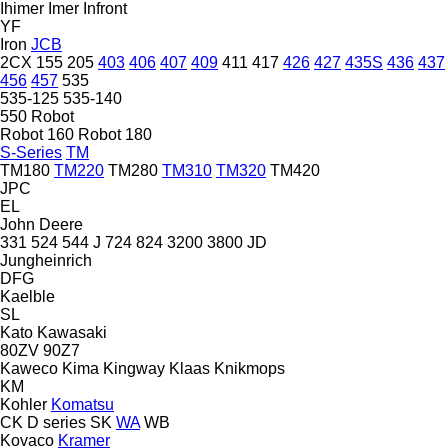
Ihimer
Imer
Infront
YF
Iron
JCB
2CX
155
205
403
406
407
409
411
417
426
427
435S
436
437
456
457
535
535-125
535-140
550
Robot
Robot 160
Robot 180
S-Series
TM
TM180
TM220
TM280
TM310
TM320
TM420
JPC
EL
John Deere
331
524
544 J
724
824
3200
3800
JD
Jungheinrich
DFG
Kaelble
SL
Kato
Kawasaki
80ZV
90Z7
Kaweco
Kima
Kingway
Klaas
Knikmops
KM
Kohler
Komatsu
CK
D series
SK
WA
WB
Kovaco
Kramer