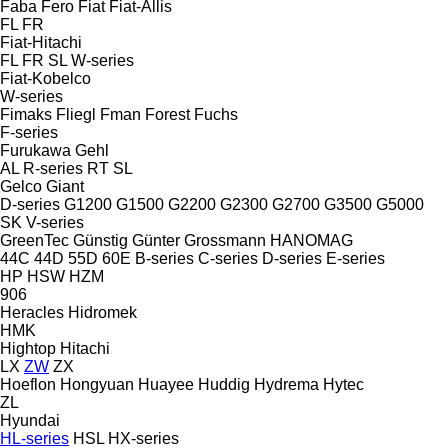
Faba
Fero
Fiat
Fiat-Allis
FL
FR
Fiat-Hitachi
FL
FR
SL
W-series
Fiat-Kobelco
W-series
Fimaks
Fliegl
Fman
Forest
Fuchs
F-series
Furukawa
Gehl
AL
R-series
RT
SL
Gelco
Giant
D-series
G1200
G1500
G2200
G2300
G2700
G3500
G5000
SK
V-series
GreenTec
Günstig
Günter Grossmann
HANOMAG
44C
44D
55D
60E
B-series
C-series
D-series
E-series
HP
HSW
HZM
906
Heracles
Hidromek
HMK
Hightop
Hitachi
LX
ZW
ZX
Hoeflon
Hongyuan
Huayee
Huddig
Hydrema
Hytec
ZL
Hyundai
HL-series
HSL
HX-series