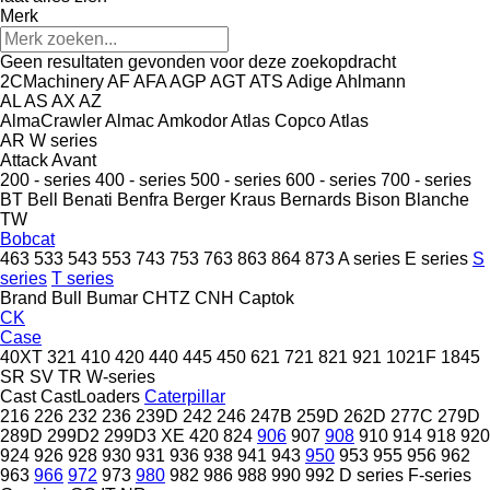
Merk
Geen resultaten gevonden voor deze zoekopdracht
2CMachinery
AF
AFA
AGP
AGT
ATS
Adige
Ahlmann
AL
AS
AX
AZ
AlmaCrawler
Almac
Amkodor
Atlas Copco
Atlas
AR
W series
Attack
Avant
200 - series
400 - series
500 - series
600 - series
700 - series
BT
Bell
Benati
Benfra
Berger Kraus
Bernards
Bison
Blanche
TW
Bobcat
463
533
543
553
743
753
763
863
864
873
A series
E series
S
series
T series
Brand
Bull
Bumar
CHTZ
CNH
Captok
CK
Case
40XT
321
410
420
440
445
450
621
721
821
921
1021F
1845
SR
SV
TR
W-series
Cast
CastLoaders
Caterpillar
216
226
232
236
239D
242
246
247B
259D
262D
277C
279D
289D
299D2
299D3 XE
420
824
906
907
908
910
914
918
920
924
926
928
930
931
936
938
941
943
950
953
955
956
962
963
966
972
973
980
982
986
988
990
992
D series
F-series