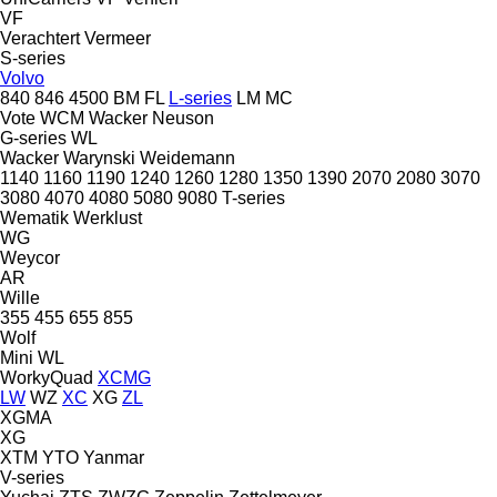
VF
Verachtert
Vermeer
S-series
Volvo
840
846
4500
BM
FL
L-series
LM
MC
Vote
WCM
Wacker Neuson
G-series
WL
Wacker
Warynski
Weidemann
1140
1160
1190
1240
1260
1280
1350
1390
2070
2080
3070
3080
4070
4080
5080
9080
T-series
Wematik
Werklust
WG
Weycor
AR
Wille
355
455
655
855
Wolf
Mini
WL
WorkyQuad
XCMG
LW
WZ
XC
XG
ZL
XGMA
XG
XTM
YTO
Yanmar
V-series