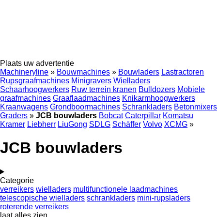
Plaats uw advertentie
Machineryline
»
Bouwmachines
»
Bouwladers
Lastractoren
Rupsgraafmachines
Minigravers
Wielladers
Schaarhoogwerkers
Ruw terrein kranen
Bulldozers
Mobiele
graafmachines
Graaflaadmachines
Knikarmhoogwerkers
Kraanwagens
Grondboormachines
Schrankladers
Betonmixers
Graders
»
JCB bouwladers
Bobcat
Caterpillar
Komatsu
Kramer
Liebherr
LiuGong
SDLG
Schäffer
Volvo
XCMG
»
JCB bouwladers
Categorie
verreikers
wielladers
multifunctionele laadmachines
telescopische wielladers
schrankladers
mini-rupsladers
roterende verreikers
laat alles zien