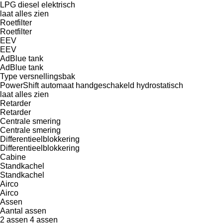
LPG
diesel
elektrisch
laat alles zien
Roetfilter
Roetfilter
EEV
EEV
AdBlue tank
AdBlue tank
Type versnellingsbak
PowerShift
automaat
handgeschakeld
hydrostatisch
laat alles zien
Retarder
Retarder
Centrale smering
Centrale smering
Differentieelblokkering
Differentieelblokkering
Cabine
Standkachel
Standkachel
Airco
Airco
Assen
Aantal assen
2 assen
4 assen