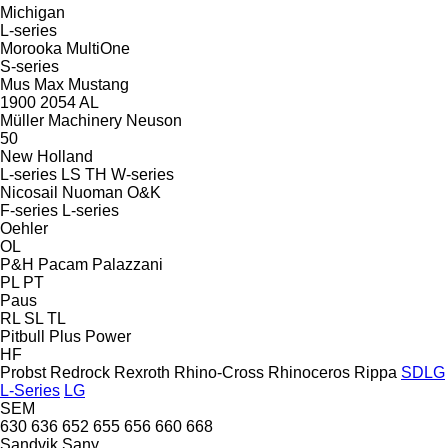
Michigan
L-series
Morooka
MultiOne
S-series
Mus Max
Mustang
1900
2054
AL
Müller Machinery
Neuson
50
New Holland
L-series
LS
TH
W-series
Nicosail
Nuoman
O&K
F-series
L-series
Oehler
OL
P&H
Pacam
Palazzani
PL
PT
Paus
RL
SL
TL
Pitbull
Plus Power
HF
Probst
Redrock
Rexroth
Rhino-Cross
Rhinoceros
Rippa
SDLG
L-Series
LG
SEM
630
636
652
655
656
660
668
Sandvik
Sany