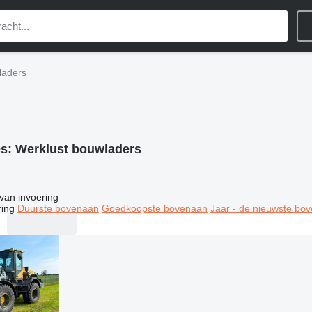
laders
es:
Werklust bouwladers
van invoering
ring
Duurste bovenaan
Goedkoopste bovenaan
Jaar - de nieuwste bo