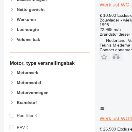
Werklust WG-
Netto gewicht
€ 10.500
Exclusi
Werkuren
Bouwlader - wiell
1998
22.985 m/u
Loshoogte
Brandstof
diesel
Volume bak
Nederland, V
Teunis Miedema
Contact opnemen
Motor, type versnellingsbak
Motormerk
Motormodel
Motorvermogen
Brandstof
39
Roetfilter
Werklust WG4
EEV
€ 26.500
Exclusi