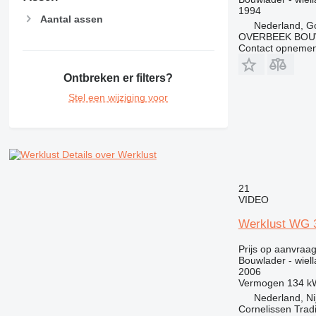
1994
Aantal assen
Nederland, G
OVERBEEK BOU
Contact opnemen
Ontbreken er filters?
Stel een wijziging voor
Details over Werklust
21
VIDEO
Werklust WG 
Prijs op aanvraa
Bouwlader - wiell
2006
Vermogen
134 k
Nederland, N
Cornelissen Trad