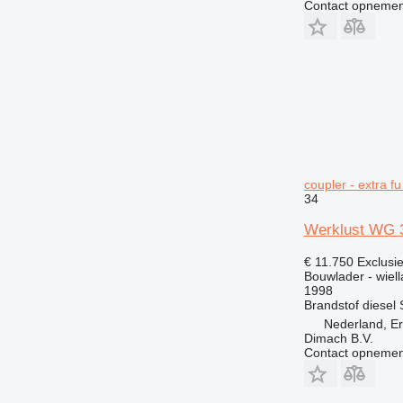
Contact opnemen
coupler - extra fu
34
Werklust WG 35
€ 11.750
Exclusi
Bouwlader - wiell
1998
Brandstof
diesel
Nederland, E
Dimach B.V.
Contact opnemen