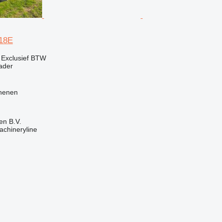
18E
0
Exclusief BTW
ader
henen
en B.V.
achineryline