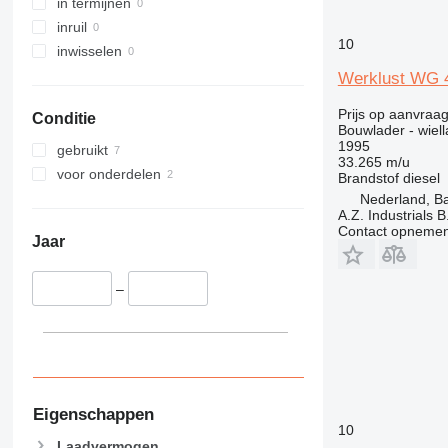
962
in termijnen
963
inruil
10
966
inwisselen
972
Werklust WG
973
Prijs op aanvraa
Conditie
980
Bouwlader - wiell
982
1995
gebruikt
33.265 m/u
986
voor onderdelen
Brandstof
diesel
988
Nederland, B
A.Z. Industrials B
990
Contact opnemen
992
Jaar
D series
F-series
–
G-series
GC
IT
NR
Eigenschappen
10
Laadvermogen