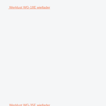
Werklust WG-18E wiellader
Werklust WG-35F wiellader