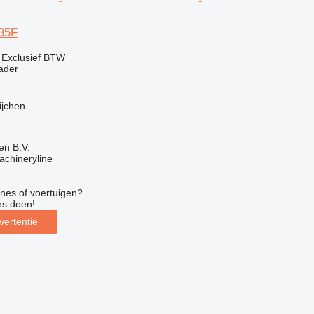
35F
0
Exclusief BTW
ader
ijchen
en B.V.
achineryline
nes of voertuigen?
ns doen!
vertentie