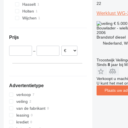
22
Hasselt
908
S-Series
T-series
Holten
910
TM
Werklust WG-
Wijchen
914
€ 5.00
918
Bouwlader - wiell
920
2006
Brandstof
diesel
Prijs
924
Nederland, W
926
–
928
930
Troostwijk Veiling
Sinds
8
jaar bij M
931
936
Verkoopt u machi
938
U kunt het met o
Advertentietype
941
Plaats uw ad
943
verkoop
950
veiling
953
van de fabrikant
955
leasing
956
krediet