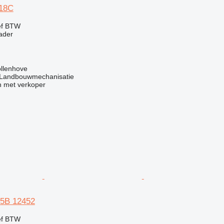
18C
ef BTW
ader
ollenhove
 Landbouwmechanisatie
 met verkoper
5B 12452
ef BTW