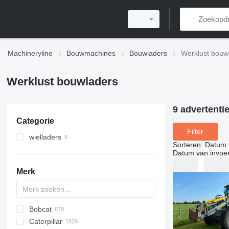
Machineryline
Bouwmachines
Bouwladers
Werklust bouw
Werklust bouwladers
9 advertenti
Categorie
Filter
wielladers
Sorteren
:
Datum 
Datum van invoe
Merk
Bobcat
AL
AR
200 - series
TW
Caterpillar
AS
W series
400 - series
463
CK
40XT