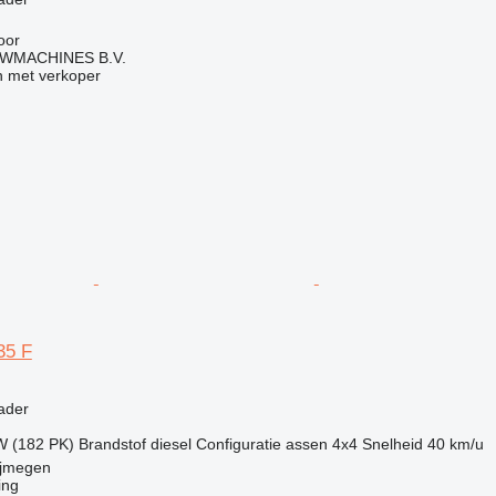
oor
WMACHINES B.V.
 met verkoper
35 F
g
ader
W (182 PK)
Brandstof
diesel
Configuratie assen
4x4
Snelheid
40 km/u
ijmegen
ing