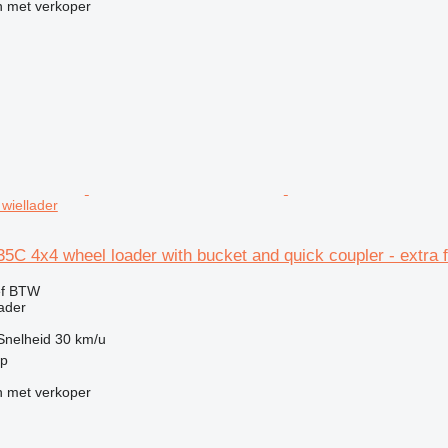
 met verkoper
 wiellader
C 4x4 wheel loader with bucket and quick coupler - extra 
ef BTW
ader
Snelheid
30 km/u
rp
 met verkoper