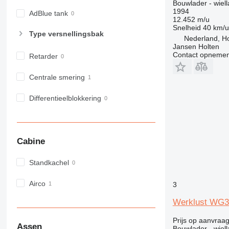
Bouwlader - wiell
1994
AdBlue tank
12.452 m/u
Snelheid
40 km/u
Type versnellingsbak
Nederland, Ho
Jansen Holten
Contact opnemen
Retarder
Centrale smering
Differentieelblokkering
Cabine
Standkachel
Airco
3
Werklust WG35
Prijs op aanvraa
Assen
Bouwlader - wiell