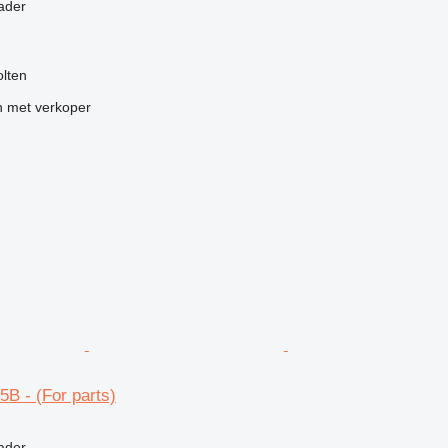
ader
lten
 met verkoper
B - (For parts)
g
ader