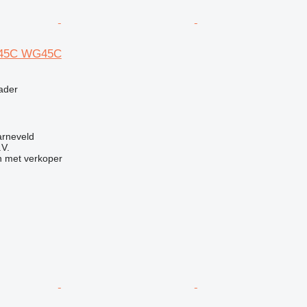
 45C WG45C
g
ader
arneveld
.V.
 met verkoper