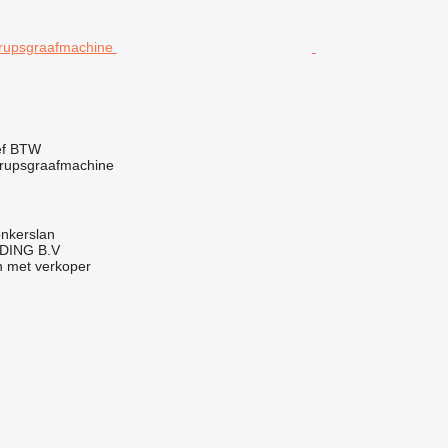
ef BTW
rupsgraafmachine
onkerslan
DING B.V
 met verkoper