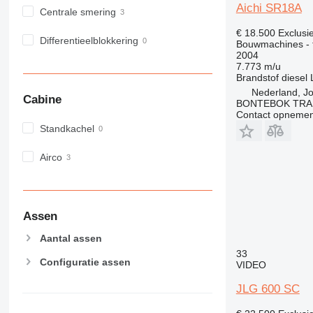
Aichi SR18A
Centrale smering
€ 18.500
Exclusi
Differentieelblokkering
Bouwmachines - 
2004
7.773 m/u
Brandstof
diesel
Nederland, J
Cabine
BONTEBOK TRA
Contact opnemen
Standkachel
Airco
Assen
Aantal assen
33
Configuratie assen
VIDEO
JLG 600 SC