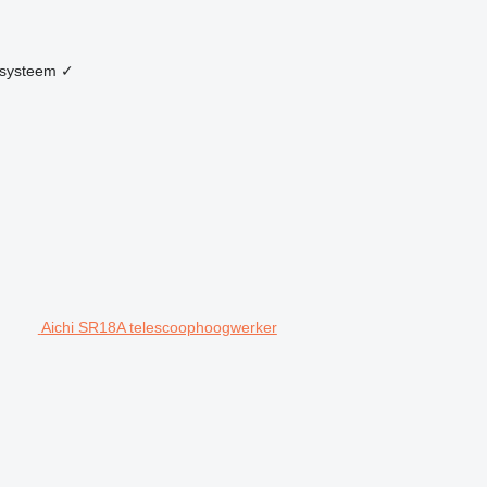
systeem
✓
Aichi SR18A telescoophoogwerker