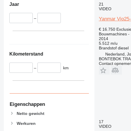
21
Jaar
VIDEO
–
Yanmar Vio25
€ 16.750
Exclusi
Bouwmachines - 
2014
5.512 m/u
Brandstof
diesel
Kilometerstand
Nederland, J
BONTEBOK TRA
Contact opnemen
–
km
Eigenschappen
Netto gewicht
17
Werkuren
VIDEO