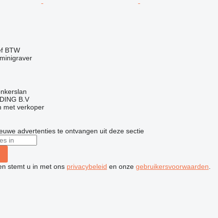
ef BTW
minigraver
onkerslan
DING B.V
 met verkoper
nieuwe advertenties te ontvangen uit deze sectie
ken stemt u in met ons
privacybeleid
en onze
gebruikersvoorwaarden
.