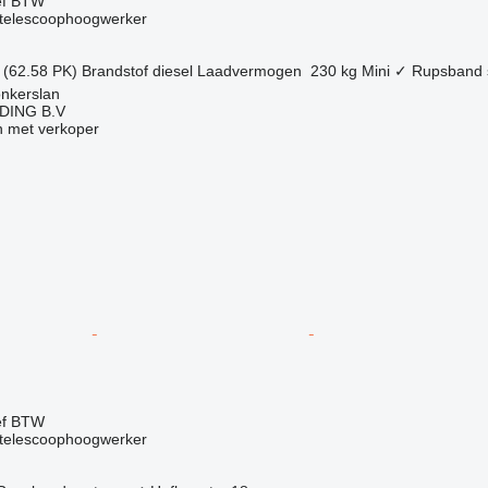
ef BTW
telescoophoogwerker
 (62.58 PK)
Brandstof
diesel
Laadvermogen
230 kg
Mini
✓
Rupsband 
onkerslan
DING B.V
 met verkoper
ef BTW
telescoophoogwerker