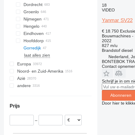
Dordrecht
18
VIDEO
Groenlo
Nijmegen
Yanmar SV22
Hengelo
€ 18.750
Exclusi
Eindhoven
Bouwmachines - 
2022
Hoofddorp
827 m/u
Gorredijk
Brandstof
diesel
laat alles zien
Nederland, J
BONTEBOK TRA
Europa
Contact opnemen
Noord- en Zuid-Amerika
Duitsland
Azië
Polen
Mexico
Schrijf je in om 
andere
Spanje
VS
China
Verenigd Koninkrijk
Canada
Turkije
Oekraïne
Abonneren
Roemenië
Verenigde Arabische Emiraten
Brazilië
Door hier te klik
Prijs
Italië
Chili
India
België
Colombia
Japan
–
Frankrijk
Peru
Oezbekistan
laat alles zien
Marokko
Israël