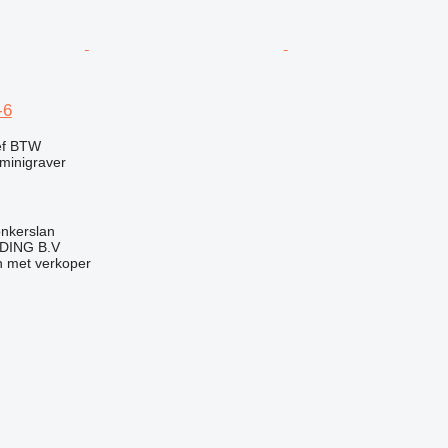
-6
ef BTW
minigraver
onkerslan
DING B.V
 met verkoper