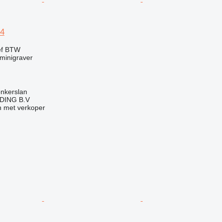
-4
ef BTW
minigraver
onkerslan
DING B.V
 met verkoper