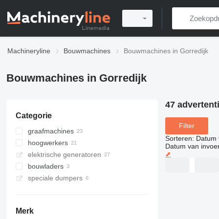
Machineryline
Bouwmachines
Bouwmachines in Gorredijk
Bouwmachines in Gorredijk
47 advertent
Categorie
Filter
graafmachines
Sorteren
:
Datum 
hoogwerkers
minigravers
Datum van invoe
⬈
elektrische generatoren
rupsgraafmachines
telescoophoogwerkers
bouwladers
mobiele graafmachines
knikarmhoogwerkers
speciale dumpers
schaarhoogwerkers
schrankladers
verreikers
minidumpers
wielladers
rupsdumpers
Merk