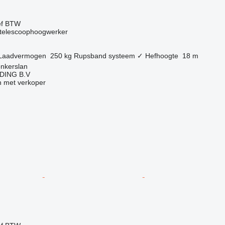
ef BTW
telescoophoogwerker
Laadvermogen
250 kg
Rupsband systeem
✓
Hefhoogte
18 m
onkerslan
DING B.V
 met verkoper