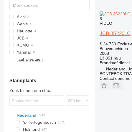
Aichi
6
VIDEO
Genie
SR
DX
Haulotte
GS
JCB JS220LC
JCB
Z series
HA
€ 24.750
Exclusi
XCMG
JS
600
PC
SL
E-series
SJ
TC
ECR
28Z3
Bouwmachines - 
Yanmar
660
MH
TL
XE
2008
13.851 m/u
laat alles zien
SV
Brandstof
diesel
Vio
Nederland, J
BONTEBOK TRA
Contact opnemen
Standplaats
Zoek binnen een straal
Nederland
’s-Hertogenbosch
Helmond