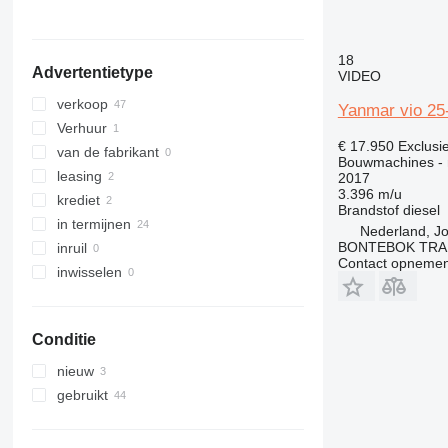
Moldavië
Georgië
Argentinië
laat alles zien
laat alles zien
18
Advertentietype
VIDEO
verkoop
Yanmar vio 25
Verhuur
€ 17.950
Exclusi
van de fabrikant
Bouwmachines - 
leasing
2017
3.396 m/u
krediet
Brandstof
diesel
in termijnen
Nederland, J
BONTEBOK TRA
inruil
Contact opnemen
inwisselen
Conditie
nieuw
gebruikt