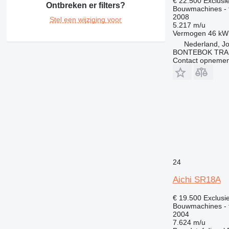
€ 22.500
Exclusi
Ontbreken er filters?
Bouwmachines - 
2008
Stel een wijziging voor
5.217 m/u
Vermogen
46 kW
Nederland, J
BONTEBOK TRA
Contact opnemen
24
Aichi SR18A
€ 19.500
Exclusi
Bouwmachines - 
2004
7.624 m/u