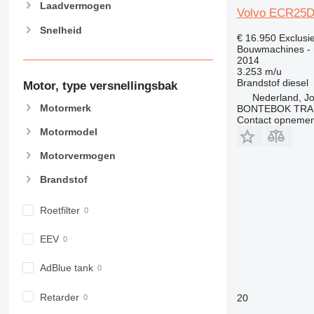
Laadvermogen
Volvo ECR25
Snelheid
€ 16.950
Exclusi
Bouwmachines - 
2014
3.253 m/u
Brandstof
diesel
Motor, type versnellingsbak
Nederland, J
Motormerk
BONTEBOK TRA
Contact opnemen
Motormodel
Motorvermogen
Brandstof
Roetfilter
EEV
AdBlue tank
Retarder
20