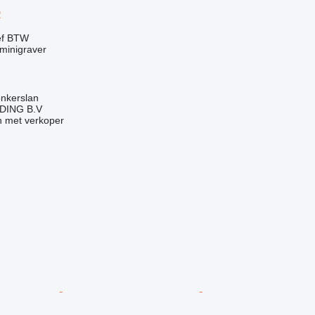
D
ef BTW
minigraver
onkerslan
DING B.V
 met verkoper