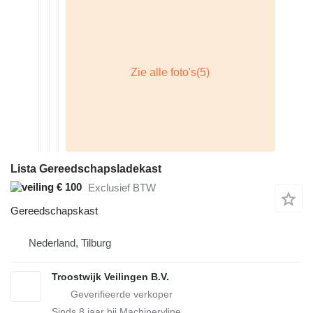
Lista Gereedschapsladekast
€ 100
Exclusief BTW
Gereedschapskast
Nederland, Tilburg
Troostwijk Veilingen B.V.
Sinds
8
jaar bij Machineryline